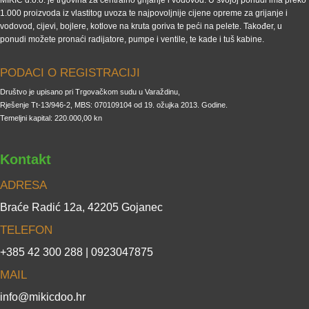
1.000 proizvoda iz vlastitog uvoza te najpovoljnije cijene opreme za grijanje i
vodovod, cijevi, bojlere, kotlove na kruta goriva te peći na pelete. Također, u
ponudi možete pronaći radijatore, pumpe i ventile, te kade i tuš kabine.
PODACI O REGISTRACIJI
Društvo je upisano pri Trgovačkom sudu u Varaždinu,
Rješenje Tt-13/946-2, MBS: 070109104 od 19. ožujka 2013. Godine.
Temeljni kapital: 220.000,00 kn
Kontakt
ADRESA
Braće Radić 12a, 42205 Gojanec
TELEFON
+385 42 300 288 | 0923047875
MAIL
info@mikicdoo.hr