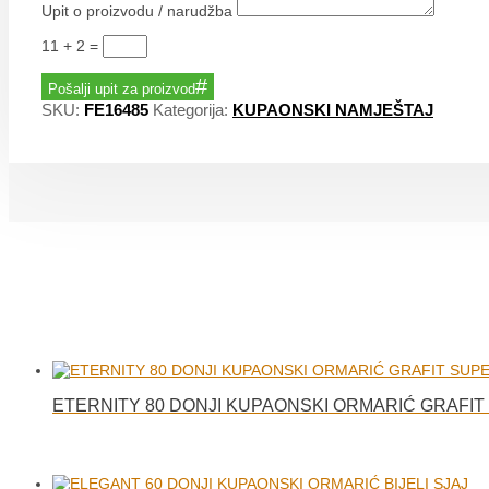
Upit o proizvodu / narudžba
11 + 2
=
Pošalji upit za proizvod
SKU:
FE16485
Kategorija:
KUPAONSKI NAMJEŠTAJ
ETERNITY 80 DONJI KUPAONSKI ORMARIĆ GRAFI