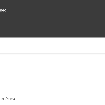
anec
A RUČKICA