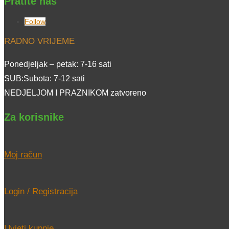
Pratite nas
Follow
RADNO VRIJEME
Ponedjeljak – petak: 7-16 sati
SUB:Subota: 7-12 sati
NEDJELJOM I PRAZNIKOM zatvoreno
Za korisnike
Moj račun
Login / Registracija
Uvjeti kupnje