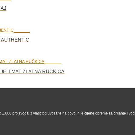
JAJ
 AUTHENTIC
IJELI MAT ZLATNA RUČKICA
 1.000 proizvoda iz vlastitog uvoza te najpovoljnije cijene opreme za grijanje i vodo