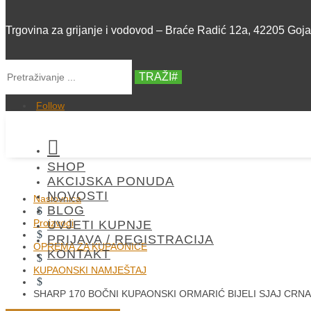
Trgovina za grijanje i vodovod – Braće Radić 12a, 42205 Goj
TRAŽI
Follow

SHOP
AKCIJSKA PONUDA
NOVOSTI
Naslovnica
BLOG
$
Proizvodi
UVJETI KUPNJE
$
PRIJAVA / REGISTRACIJA
OPREMA ZA KUPAONICE
KONTAKT
$
KUPAONSKI NAMJEŠTAJ
$
SHARP 170 BOČNI KUPAONSKI ORMARIĆ BIJELI SJAJ CRN