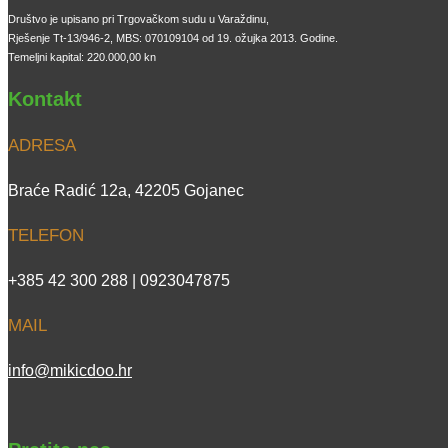
Društvo je upisano pri Trgovačkom sudu u Varaždinu,
Rješenje Tt-13/946-2, MBS: 070109104 od 19. ožujka 2013. Godine.
Temeljni kapital: 220.000,00 kn
Kontakt
ADRESA
Braće Radić 12a, 42205 Gojanec
TELEFON
+385 42 300 288 | 0923047875
MAIL
info@mikicdoo.hr