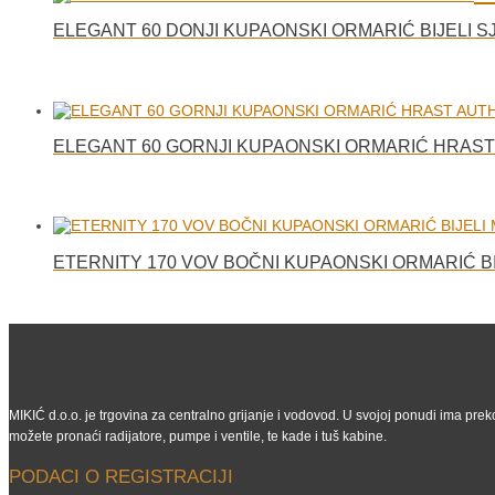
ELEGANT 60 DONJI KUPAONSKI ORMARIĆ BIJELI S
ELEGANT 60 GORNJI KUPAONSKI ORMARIĆ HRAST
ETERNITY 170 VOV BOČNI KUPAONSKI ORMARIĆ B
MIKIĆ d.o.o. je trgovina za centralno grijanje i vodovod. U svojoj ponudi ima preko
možete pronaći radijatore, pumpe i ventile, te kade i tuš kabine.
PODACI O REGISTRACIJI