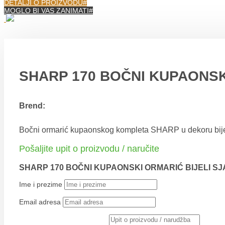
DETALJI O PROIZVODU
MOGLO BI VAS ZANIMATI
SHARP 170 BOČNI KUPAONSK
Brend:
Bočni ormarić kupaonskog kompleta SHARP u dekoru bijeli 
Pošaljite upit o proizvodu / naručite
SHARP 170 BOČNI KUPAONSKI ORMARIĆ BIJELI S
Ime i prezime
Email adresa