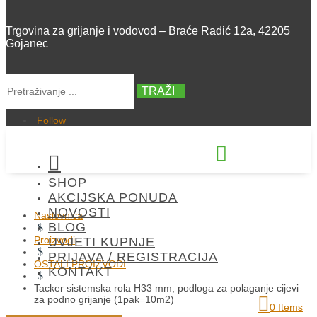
Trgovina za grijanje i vodovod – Braće Radić 12a, 42205
Gojanec
TRAŽI
Follow


SHOP
+385 42 300 288
AKCIJSKA PONUDA
NOVOSTI
Naslovnica
BLOG
$
Proizvodi
UVJETI KUPNJE
$
PRIJAVA / REGISTRACIJA
OSTALI PROIZVODI
KONTAKT
$
Tacker sistemska rola H33 mm, podloga za polaganje cijevi
za podno grijanje (1pak=10m2)
0 Items