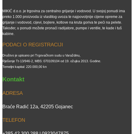
MIKIĆ d.o.o. je trgovina za centralno grijanje i vodovod. U svojoj ponudi ima
preko 1.000 proizvoda iz vlastitog uvoza te najpovoljnije cijene opreme za
grijanje i vodovod, cijevi, bojlere, kotlove na kruta goriva te peći na pelete.
Također, u ponudi možete pronaći radijatore, pumpe i ventile, te kade i tuš
kabine.
PODACI O REGISTRACIJI
Društvo je upisano pri Trgovačkom sudu u Varaždinu,
Rješenje Tt-13/946-2, MBS: 070109104 od 19. ožujka 2013. Godine.
Temeljni kapital: 220.000,00 kn
Kontakt
ADRESA
Braće Radić 12a, 42205 Gojanec
TELEFON
+385 42 300 288 | 0923047875