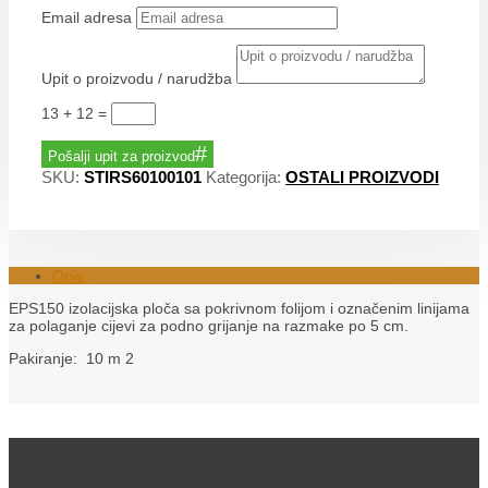
Email adresa
Upit o proizvodu / narudžba
13 + 12
=
Pošalji upit za proizvod
SKU:
STIRS60100101
Kategorija:
OSTALI PROIZVODI
Opis
EPS150 izolacijska ploča sa pokrivnom folijom i označenim linijama
za polaganje cijevi za podno grijanje na razmake po 5 cm.
Pakiranje: 10 m 2