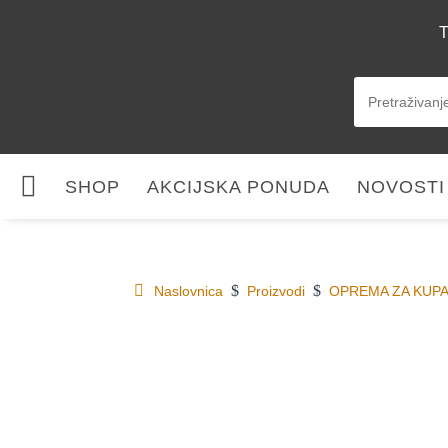
T

SHOP
AKCIJSKA PONUDA
NOVOSTI
$
$
Naslovnica
Proizvodi
OPREMA ZA KUP