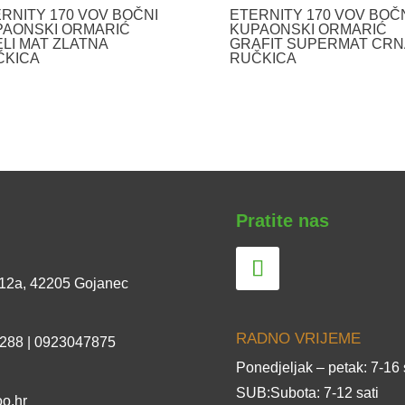
RNITY 170 VOV BOČNI
ETERNITY 170 VOV BOČ
PAONSKI ORMARIĆ
KUPAONSKI ORMARIĆ
ELI MAT ZLATNA
GRAFIT SUPERMAT CRN
ČKICA
RUČKICA
Pratite nas
 12a, 42205 Gojanec
RADNO VRIJEME
 288 | 0923047875
Ponedjeljak – petak: 7-16 
SUB:Subota: 7-12 sati
o.hr