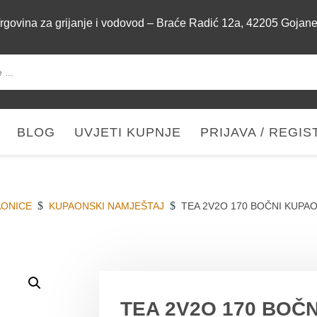
rgovina za grijanje i vodovod – Braće Radić 12a, 42205 Gojan
BLOG
UVJETI KUPNJE
PRIJAVA / REGIS
$
$
AONICE
KUPAONSKI NAMJEŠTAJ
TEA 2V2O 170 BOČNI KUPA
DETALJI O
TEA 2V2O 170 BOČ