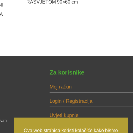
RASVJETOM 90×60 cm
NI
A
Za korisnike
Moj račun
Login / Registracija
Uvjeti kupnje
sati
Korisnička podrška / kontakt
Ova web stranica koristi kolačiće kako bismo