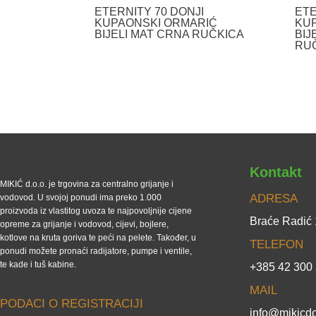
ETERNITY 70 DONJI
ETE
KUPAONSKI ORMARIĆ
KU
BIJELI MAT CRNA RUČKICA
BIJ
RU
Kontakt
MIKIĆ d.o.o. je trgovina za centralno grijanje i
ADRESA
vodovod. U svojoj ponudi ima preko 1.000
proizvoda iz vlastitog uvoza te najpovoljnije cijene
Braće Radić
opreme za grijanje i vodovod, cijevi, bojlere,
kotlove na kruta goriva te peći na pelete. Također, u
TELEFON
ponudi možete pronaći radijatore, pumpe i ventile,
te kade i tuš kabine.
+385 42 300
MAIL
PODACI O REGISTRACIJI
info@mikicdo