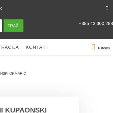
ec
+385 42 300 288
TRAŽI
TRACIJA
KONTAKT
0 Items
ONSKI ORMARIĆ
 PROIZVODU
MOGLO BI VAS ZANIMATI
NI KUPAONSKI