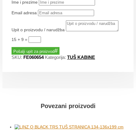
Ime i prezime
Email adresa
Upit o proizvodu / narudžba
15 + 9
=
Pošalji upit za proizvod
SKU:
FE060654
Kategorija:
TUŠ KABINE
Povezani proizvodi