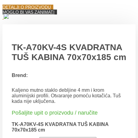
DETALJI O PROIZVODU
MOGLO BI VAS ZANIMATI
TK-A70KV-4S KVADRATNA
TUŠ KABINA 70x70x185 cm
Brend:
Kaljeno mutno staklo debljine 4 mm i krom
aluminijski profili. Otvaranje pomoću kotačića. Tuš
kada nije uključena.
Pošaljite upit o proizvodu / naručite
TK-A70KV-4S KVADRATNA TUŠ KABINA
70x70x185 cm