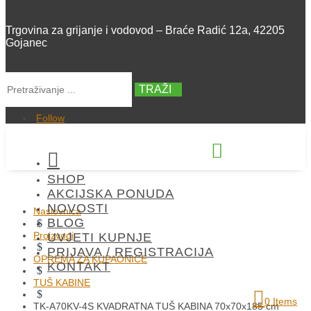
Trgovina za grijanje i vodovod – Braće Radić 12a, 42205
Gojanec
TRAŽI
Follow


SHOP
+385 42 300 288
AKCIJSKA PONUDA
NOVOSTI
Naslovnica
BLOG
$
Proizvodi
UVJETI KUPNJE
$
PRIJAVA / REGISTRACIJA
OPREMA ZA KUPAONICE
KONTAKT
$
TUŠ KABINE
$
0 Items
TK-A70KV-4S KVADRATNA TUŠ KABINA 70x70x185 cm