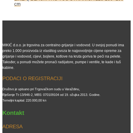
cm
MIKIĆ d.o.o. je trgovina za centralno grijanje i vodovod. U svojoj ponudi ima
preko 1.000 proizvoda iz vlastitog uvoza te najpovoljnije cijene opreme za
grijanje i vodovod, cijevi, bojlere, kotlove na kruta goriva te peći na pelete.
Također, u ponudi možete pronaći radijatore, pumpe i ventile, te kade i tuš
kabine.
PODACI O REGISTRACIJI
Društvo je upisano pri Trgovačkom sudu u Varaždinu,
Rješenje Tt-13/946-2, MBS: 070109104 od 19. ožujka 2013. Godine.
Temeljni kapital: 220.000,00 kn
Kontakt
ADRESA