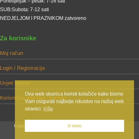
Ponedjeljak – petak: 7-16 sati
SUB:Subota: 7-12 sati
NEDJELJOM I PRAZNIKOM zatvoreno
Za korisnike
Moj račun
Login / Registracija
Uvjeti kupnje
Ova web stranica koristi kolačiće kako bismo
Korisnička podrška / kontakt
Vam osigurali najbolje iskustvo na našoj web
stranici.
Više
Copyright Mikić d.o.o. 2025. Sva prava zadržana.
U redu