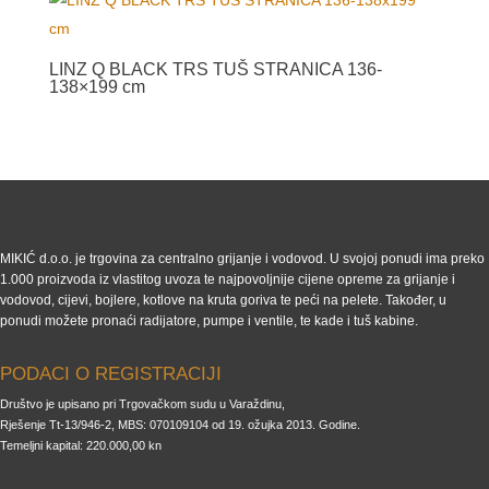
LINZ Q BLACK TRS TUŠ STRANICA 136-
138×199 cm
MIKIĆ d.o.o. je trgovina za centralno grijanje i vodovod. U svojoj ponudi ima preko
1.000 proizvoda iz vlastitog uvoza te najpovoljnije cijene opreme za grijanje i
vodovod, cijevi, bojlere, kotlove na kruta goriva te peći na pelete. Također, u
ponudi možete pronaći radijatore, pumpe i ventile, te kade i tuš kabine.
PODACI O REGISTRACIJI
Društvo je upisano pri Trgovačkom sudu u Varaždinu,
Rješenje Tt-13/946-2, MBS: 070109104 od 19. ožujka 2013. Godine.
Temeljni kapital: 220.000,00 kn