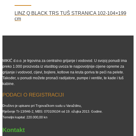
LINZ Q BLACK TRS TUŠ STRANICA 102-104×199
cm
MIKIĆ d.o.o. je trgovina za centralno grijanje i vodovod. U svojoj ponudi ima
preko 1.000 proizvoda iz vlastitog uvoza te najpovoljnije cijene opreme za
grijanje i vodovod, cijevi, bojlere, kotlove na kruta goriva te peći na pelete.
Također, u ponudi možete pronaći radijatore, pumpe i ventile, te kade i tuš
kabine.
PODACI O REGISTRACIJI
Društvo je upisano pri Trgovačkom sudu u Varaždinu,
Rješenje Tt-13/946-2, MBS: 070109104 od 19. ožujka 2013. Godine.
Temeljni kapital: 220.000,00 kn
Kontakt