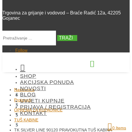
Trgovina za grijanje i vodovod – Braće Radić 12a, 42205
Gojanec
TRAŽI
Follow


SHOP
+385 42 300 288
AKCIJSKA PONUDA
NOVOSTI
Naslovnica
BLOG
$
Proizvodi
UVJETI KUPNJE
$
PRIJAVA / REGISTRACIJA
OPREMA ZA KUPAONICE
KONTAKT
$
TUŠ KABINE
$
0 Items
TK SILVER LINE 90120 PRAVOKUTNA TUŠ KABINA