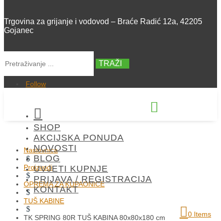
Trgovina za grijanje i vodovod – Braće Radić 12a, 42205
Gojanec
TRAŽI
Follow


SHOP
+385 42 300 288
AKCIJSKA PONUDA
NOVOSTI
Naslovnica
BLOG
$
Proizvodi
UVJETI KUPNJE
$
PRIJAVA / REGISTRACIJA
OPREMA ZA KUPAONICE
KONTAKT
$
TUŠ KABINE
$
0 Items
TK SPRING 80R TUŠ KABINA 80x80x180 cm