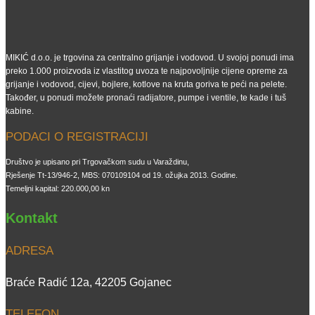
MIKIĆ d.o.o. je trgovina za centralno grijanje i vodovod. U svojoj ponudi ima
preko 1.000 proizvoda iz vlastitog uvoza te najpovoljnije cijene opreme za
grijanje i vodovod, cijevi, bojlere, kotlove na kruta goriva te peći na pelete.
Također, u ponudi možete pronaći radijatore, pumpe i ventile, te kade i tuš
kabine.
PODACI O REGISTRACIJI
Društvo je upisano pri Trgovačkom sudu u Varaždinu,
Rješenje Tt-13/946-2, MBS: 070109104 od 19. ožujka 2013. Godine.
Temeljni kapital: 220.000,00 kn
Kontakt
ADRESA
Braće Radić 12a, 42205 Gojanec
TELEFON