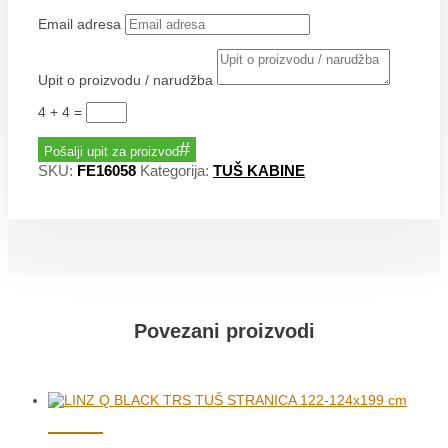
Email adresa
Upit o proizvodu / narudžba
4 + 4
=
Pošalji upit za proizvod
SKU:
FE16058
Kategorija:
TUŠ KABINE
Povezani proizvodi