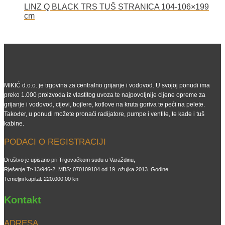
LINZ Q BLACK TRS TUŠ STRANICA 104-106×199
cm
MIKIĆ d.o.o. je trgovina za centralno grijanje i vodovod. U svojoj ponudi ima
preko 1.000 proizvoda iz vlastitog uvoza te najpovoljnije cijene opreme za
grijanje i vodovod, cijevi, bojlere, kotlove na kruta goriva te peći na pelete.
Također, u ponudi možete pronaći radijatore, pumpe i ventile, te kade i tuš
kabine.
PODACI O REGISTRACIJI
Društvo je upisano pri Trgovačkom sudu u Varaždinu,
Rješenje Tt-13/946-2, MBS: 070109104 od 19. ožujka 2013. Godine.
Temeljni kapital: 220.000,00 kn
Kontakt
ADRESA