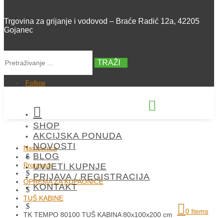
Trgovina za grijanje i vodovod – Braće Radić 12a, 42205
Gojanec
TRAŽI
Follow


SHOP
+385 42 300 288
AKCIJSKA PONUDA
NOVOSTI
Naslovnica
BLOG
$
Proizvodi
UVJETI KUPNJE
$
PRIJAVA / REGISTRACIJA
OPREMA ZA KUPAONICE
KONTAKT
$
TUŠ KABINE
$
0 Items
TK TEMPO 80100 TUŠ KABINA 80x100x200 cm