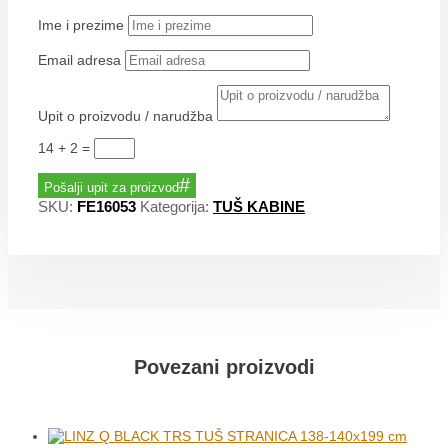
Ime i prezime
Email adresa
Upit o proizvodu / narudžba
14 + 2
=
Pošalji upit za proizvod
SKU:
FE16053
Kategorija:
TUŠ KABINE
Povezani proizvodi