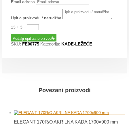
Email adresa
Upit o proizvodu / narudžba
13 + 3
=
Pošalji upit za proizvod
SKU:
FE00775
Kategorija:
KADE-LEŽEĆE
Povezani proizvodi
ELEGANT 170R/O AKRILNA KADA 1700×900 mm