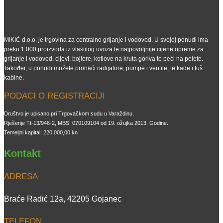
MIKIĆ d.o.o. je trgovina za centralno grijanje i vodovod. U svojoj ponudi ima
preko 1.000 proizvoda iz vlastitog uvoza te najpovoljnije cijene opreme za
grijanje i vodovod, cijevi, bojlere, kotlove na kruta goriva te peći na pelete.
Također, u ponudi možete pronaći radijatore, pumpe i ventile, te kade i tuš
kabine.
PODACI O REGISTRACIJI
Društvo je upisano pri Trgovačkom sudu u Varaždinu,
Rješenje Tt-13/946-2, MBS: 070109104 od 19. ožujka 2013. Godine.
Temeljni kapital: 220.000,00 kn
Kontakt
ADRESA
Braće Radić 12a, 42205 Gojanec
TELEFON