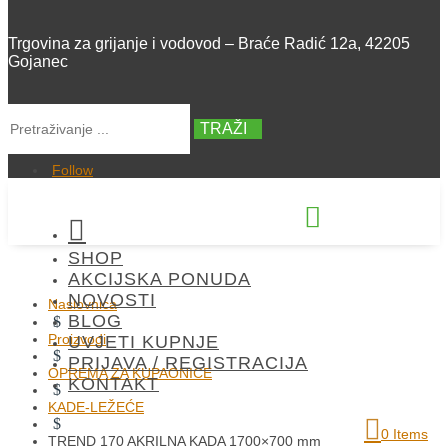
Trgovina za grijanje i vodovod – Braće Radić 12a, 42205
Gojanec
TRAŽI
Follow


SHOP
+385 42 300 288
AKCIJSKA PONUDA
NOVOSTI
Naslovnica
BLOG
$
Proizvodi
UVJETI KUPNJE
$
PRIJAVA / REGISTRACIJA
OPREMA ZA KUPAONICE
KONTAKT
$
KADE-LEŽEĆE
$
0 Items
TREND 170 AKRILNA KADA 1700×700 mm