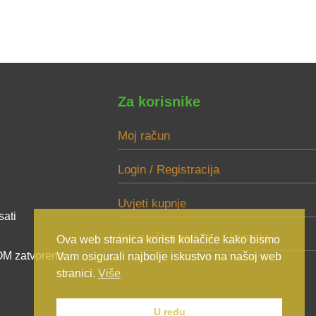
Za korisnike
Moj račun
Login / Registracija
Uvjeti kupnje
sati
Korisnička podrška / kontakt
Ova web stranica koristi kolačiće kako bismo
M zatvoreno
Vam osigurali najbolje iskustvo na našoj web
stranici.
Više
U redu