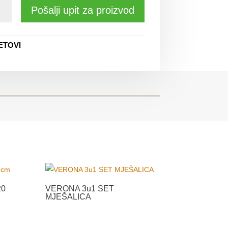
Pošalji upit za proizvod
ETOVI
20
VERONA 3u1 SET
MJEŠALICA