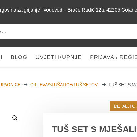
rgovina za grijanje i vodovod – Braće Radić 12a, 42205 Gojan
I
BLOG
UVJETI KUPNJE
PRIJAVA / REGI
UPAONICE
$
CRIJEVA/SLUŠALICE/TUŠ SETOVI
$
TUŠ SET S M
DETALJI O
TUŠ SET S MJEŠAL