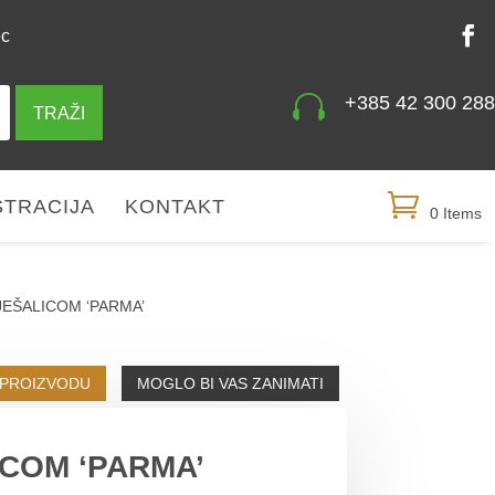
ec

+385 42 300 288
TRAŽI
STRACIJA
KONTAKT
0 Items
JEŠALICOM ‘PARMA’
 PROIZVODU
MOGLO BI VAS ZANIMATI
ICOM ‘PARMA’