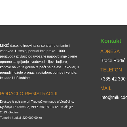
Kontakt
MIKIĆ d.o.o. je trgovina za centralno grijanje i
ADRESA
vodovod. U svojoj ponudi ima preko 1.000
proizvoda iz vlastitog uvoza te najpovoljnije cijene
Braće Radić
opreme za grijanje i vodovod, cijevi, bojlere,
kotlove na kruta goriva te peći na pelete. Također, u
TELEFON
ponudi možete pronaći radijatore, pumpe i ventile,
te kade i tuš kabine.
+385 42 300
MAIL
PODACI O REGISTRACIJI
info@mikicdo
Društvo je upisano pri Trgovačkom sudu u Varaždinu,
Rješenje Tt-13/946-2, MBS: 070109104 od 19. ožujka
2013. Godine.
Temeljni kapital: 220.000,00 kn