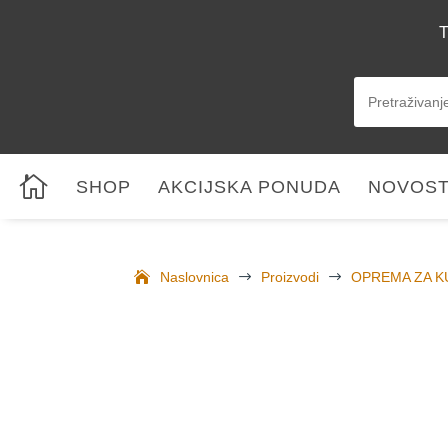
T

SHOP
AKCIJSKA PONUDA
NOVOST
Naslovnica
$
Proizvodi
$
OPREMA ZA K