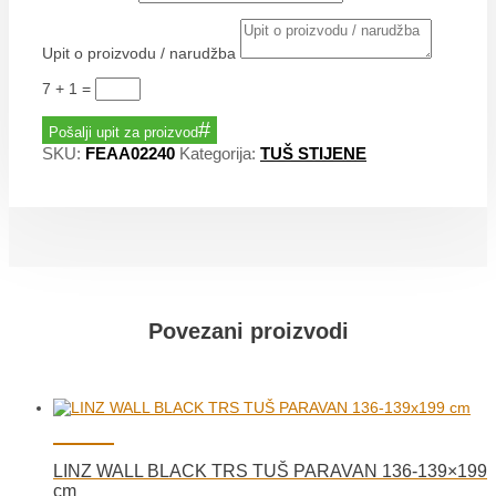
Upit o proizvodu / narudžba
7 + 1
=
Pošalji upit za proizvod
SKU:
FEAA02240
Kategorija:
TUŠ STIJENE
Povezani proizvodi
LINZ WALL BLACK TRS TUŠ PARAVAN 136-139×199
cm