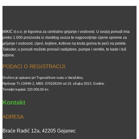
MIKIĆ d.o.o. je trgovina za centralno grijanje i vodovod. U svojoj ponudi ima
preko 1.000 proizvoda iz vlastitog uvoza te najpovoljnije cijene opreme za
grijanje i vodovod, cijevi, bojlere, kotlove na kruta goriva te peći na pelete.
Također, u ponudi možete pronaći radijatore, pumpe i ventile, te kade i tuš
kabine.
PODACI O REGISTRACIJI
Društvo je upisano pri Trgovačkom sudu u Varaždinu,
Rješenje Tt-13/946-2, MBS: 070109104 od 19. ožujka 2013. Godine.
Temeljni kapital: 220.000,00 kn
Kontakt
ADRESA
Braće Radić 12a, 42205 Gojanec