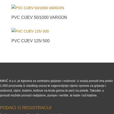
PVC CIJEV 50/1000 VARGON
PVC CIJEV 125/ 500
MIKIĆ d.o.o. je trgovina za centralno grijanje i vodovod. U svojoj ponudi ima preko
1.000 proizvoda iz vlastitog uvoza te najpovoljnije cijene opreme za grijanje i
vodovod, cijevi, bojlere, kotlove na kruta goriva te peći na pelete. Također, u
ponudi možete pronaći radijatore, pumpe i ventile, te kade i tuš kabine.
PODACI O REGISTRACIJI