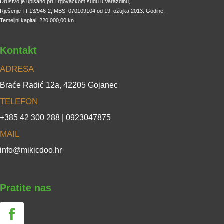
Društvo je upisano pri Trgovačkom sudu u Varaždinu,
Rješenje Tt-13/946-2, MBS: 070109104 od 19. ožujka 2013. Godine.
Temeljni kapital: 220.000,00 kn
Kontakt
ADRESA
Braće Radić 12a, 42205 Gojanec
TELEFON
+385 42 300 288 | 0923047875
MAIL
info@mikicdoo.hr
Pratite nas