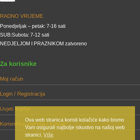
RADNO VRIJEME
Ponedjeljak – petak: 7-16 sati
SUB:Subota: 7-12 sati
NEDJELJOM I PRAZNIKOM zatvoreno
Za korisnike
Moj račun
Login / Registracija
Uvjeti kupnje
Ova web stranica koristi kolačiće kako bismo
Korisnička podrška / kontakt
Vam osigurali najbolje iskustvo na našoj web
stranici.
Više