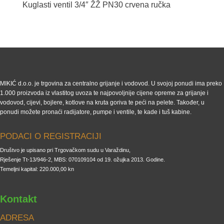
Kuglasti ventil 3/4″ ŽŽ PN30 crvena ručka
MIKIĆ d.o.o. je trgovina za centralno grijanje i vodovod. U svojoj ponudi ima preko
1.000 proizvoda iz vlastitog uvoza te najpovoljnije cijene opreme za grijanje i
vodovod, cijevi, bojlere, kotlove na kruta goriva te peći na pelete. Također, u
ponudi možete pronaći radijatore, pumpe i ventile, te kade i tuš kabine.
PODACI O REGISTRACIJI
Društvo je upisano pri Trgovačkom sudu u Varaždinu,
Rješenje Tt-13/946-2, MBS: 070109104 od 19. ožujka 2013. Godine.
Temeljni kapital: 220.000,00 kn
Kontakt
ADRESA