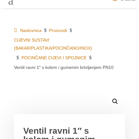
$
$
Naslovnica
Proizvodi
CIJEVNI SUSTAVI
(BAKAR/PLASTIKA/POCINČANO/INOX)
$
$
POCINČANE CIJEVI I SPOJNICE
Ventil ravni 1″ s kolom i gumenim brtvljenjem PN10
DETALJI O PROIZVODU
MOGLO BI VAS ZANIMATI
Ventil ravni 1″ s