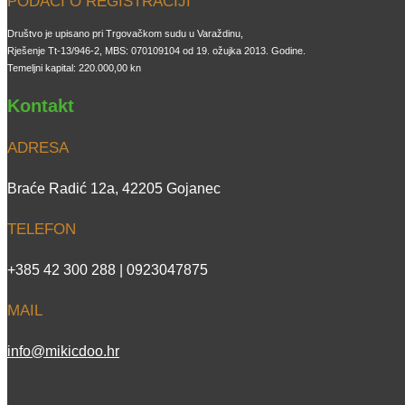
PODACI O REGISTRACIJI
Društvo je upisano pri Trgovačkom sudu u Varaždinu,
Rješenje Tt-13/946-2, MBS: 070109104 od 19. ožujka 2013. Godine.
Temeljni kapital: 220.000,00 kn
Kontakt
ADRESA
Braće Radić 12a, 42205 Gojanec
TELEFON
+385 42 300 288 | 0923047875
MAIL
info@mikicdoo.hr