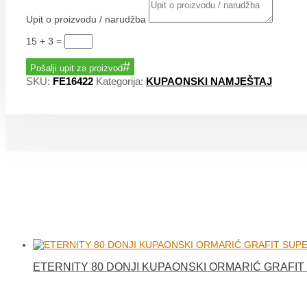
Upit o proizvodu / narudžba
15 + 3
=
Pošalji upit za proizvod
SKU:
FE16422
Kategorija:
KUPAONSKI NAMJEŠTAJ
ETERNITY 80 DONJI KUPAONSKI ORMARIĆ GRAFI