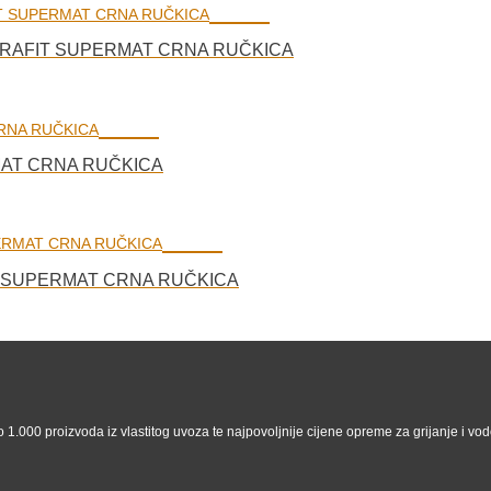
GRAFIT SUPERMAT CRNA RUČKICA
 MAT CRNA RUČKICA
T SUPERMAT CRNA RUČKICA
 1.000 proizvoda iz vlastitog uvoza te najpovoljnije cijene opreme za grijanje i vodo