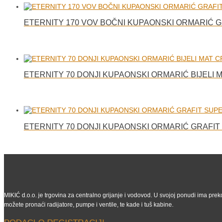
ETERNITY 170 VOV BOČNI KUPAONSKI ORMARIĆ 
ETERNITY 70 DONJI KUPAONSKI ORMARIĆ BIJELI
ETERNITY 70 DONJI KUPAONSKI ORMARIĆ GRAFI
MIKIĆ d.o.o. je trgovina za centralno grijanje i vodovod. U svojoj ponudi ima preko
možete pronaći radijatore, pumpe i ventile, te kade i tuš kabine.