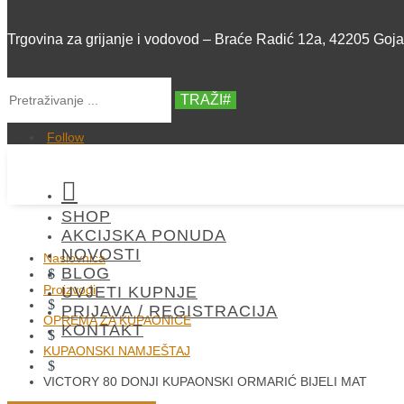
Trgovina za grijanje i vodovod – Braće Radić 12a, 42205 Goj
TRAŽI
Follow

SHOP
AKCIJSKA PONUDA
NOVOSTI
Naslovnica
BLOG
$
Proizvodi
UVJETI KUPNJE
$
PRIJAVA / REGISTRACIJA
OPREMA ZA KUPAONICE
KONTAKT
$
KUPAONSKI NAMJEŠTAJ
$
VICTORY 80 DONJI KUPAONSKI ORMARIĆ BIJELI MAT