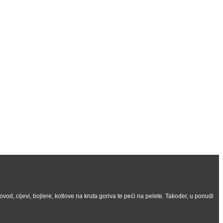
vod, cijevi, bojlere, kotlove na kruta goriva te peći na pelete. Također, u ponudi