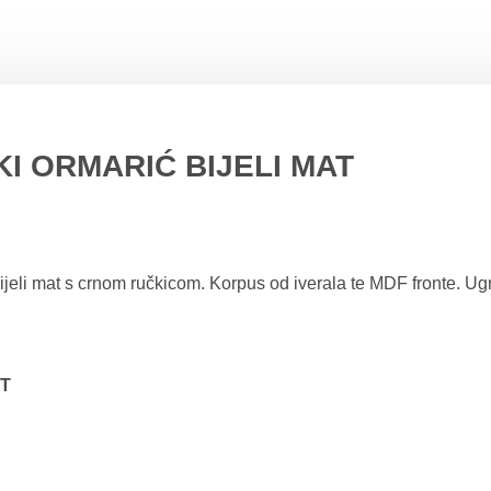
I ORMARIĆ BIJELI MAT
li mat s crnom ručkicom. Korpus od iverala te MDF fronte. Ugr
AT