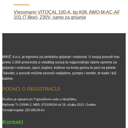
Viessmann VITOCAL 100-A, tip A08, AWO-M-AC-AF
101 (7,8kw), 230V, samo za grijanje
MIKIĆ d.o.o. je trgovina za centralno grijanje i vodovod. U svojoj ponudi ima
preko 1.000 proizvoda iz vlastitog uvoza te najpovoljnije cijene opreme za
grijanje i vodovod, cijevi, bojlere, kotlove na kruta goriva te peći na pelete.
Također, u ponudi možete pronaći radijatore, pumpe i ventile, te kade i tuš
kabine.
PODACI O REGISTRACIJI
Društvo je upisano pri Trgovačkom sudu u Varaždinu,
Rješenje Tt-13/946-2, MBS: 070109104 od 19. ožujka 2013. Godine.
Temeljni kapital: 220.000,00 kn
Kontakt