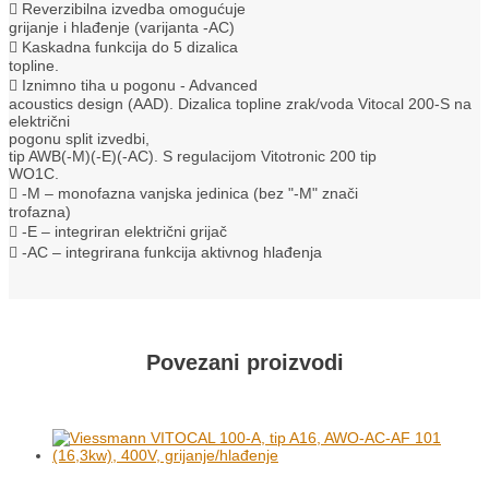
 Reverzibilna izvedba omogućuje
grijanje i hlađenje (varijanta -AC)
 Kaskadna funkcija do 5 dizalica
topline.
 Iznimno tiha u pogonu - Advanced
acoustics design (AAD). Dizalica topline zrak/voda Vitocal 200-S na
električni
pogonu split izvedbi,
tip AWB(-M)(-E)(-AC). S regulacijom Vitotronic 200 tip
WO1C.
 -M – monofazna vanjska jedinica (bez "-M" znači
trofazna)
 -E – integriran električni grijač
 -AC – integrirana funkcija aktivnog hlađenja
Povezani proizvodi