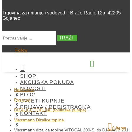
Trgovina za grijanje i vodovod – Braće Radić 12a, 42205
Gojanec
TRAŽI
Follow


SHOP
+385 42 300 288
AKCIJSKA PONUDA
NOVOSTI
Naslovnica
BLOG
$
Proizvodi
UVJETI KUPNJE
$
PRIJAVA / REGISTRACIJA
DIZALICE TOPLINE (toplinske pumpe)
KONTAKT
$
Viessmann Dizalice topline
$
0 Items
Viessmann dizalica topline VITOCAL 200-S, tip D13-AWB 201,