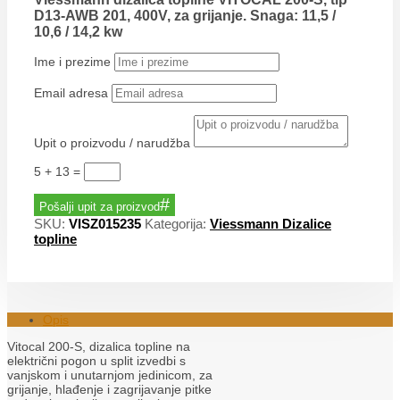
D13-AWB 201, 400V, za grijanje. Snaga: 11,5 /
10,6 / 14,2 kw
Ime i prezime
Email adresa
Upit o proizvodu / narudžba
5 + 13
=
Pošalji upit za proizvod
SKU:
VISZ015235
Kategorija:
Viessmann Dizalice
topline
Opis
Vitocal 200-S, dizalica topline na
električni pogon u split izvedbi s
vanjskom i unutarnjom jedinicom, za
grijanje, hlađenje i zagrijavanje pitke