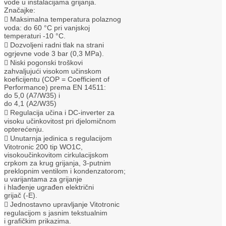
vode u instalacijama grijanja.
Značajke:
 Maksimalna temperatura polaznog
voda: do 60 °C pri vanjskoj
temperaturi -10 °C.
 Dozvoljeni radni tlak na strani
ogrjevne vode 3 bar (0,3 MPa).
 Niski pogonski troškovi
zahvaljujući visokom učinskom
koeficijentu (COP = Coefficient of
Performance) prema EN 14511:
do 5,0 (A7/W35) i
do 4,1 (A2/W35)
 Regulacija učina i DC-inverter za
visoku učinkovitost pri djelomičnom
opterećenju.
 Unutarnja jedinica s regulacijom
Vitotronic 200 tip WO1C,
visokoučinkovitom cirkulacijskom
crpkom za krug grijanja, 3-putnim
preklopnim ventilom i kondenzatorom;
u varijantama za grijanje
i hlađenje ugrađen električni
grijač (-E).
 Jednostavno upravljanje Vitotronic
regulacijom s jasnim tekstualnim
i grafičkim prikazima.