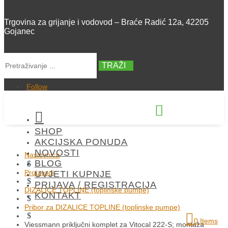
Trgovina za grijanje i vodovod – Braće Radić 12a, 42205
Gojanec
TRAŽI
Follow


SHOP
+385 42 300 288
AKCIJSKA PONUDA
NOVOSTI
Naslovnica
BLOG
$
Proizvodi
UVJETI KUPNJE
$
PRIJAVA / REGISTRACIJA
DIZALICE TOPLINE (toplinske pumpe)
KONTAKT
$
Pribor za DIZALICE TOPLINE (toplinske pumpe)
$
0 Items
Viessmann priključni komplet za Vitocal 222-S; montaža