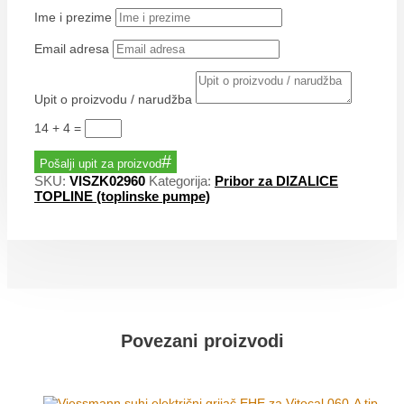
Ime i prezime
Email adresa
Upit o proizvodu / narudžba
14 + 4
=
Pošalji upit za proizvod
SKU:
VISZK02960
Kategorija:
Pribor za DIZALICE
TOPLINE (toplinske pumpe)
Povezani proizvodi