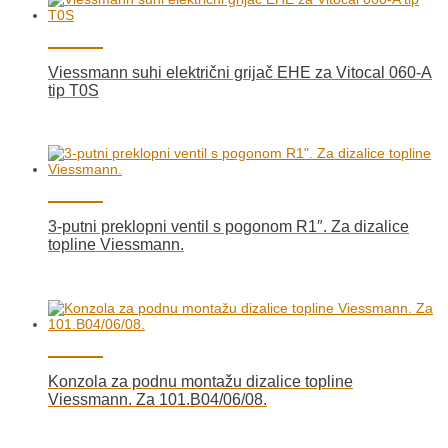
Viessmann suhi električni grijač EHE za Vitocal 060-A
tip T0S
3-putni preklopni ventil s pogonom R1″. Za dizalice
topline Viessmann.
Konzola za podnu montažu dizalice topline
Viessmann. Za 101.B04/06/08.