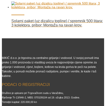
Solarni paket (uz dizalicu topline) / spremnik 500 litara;
3 kolektora, pribor; Montaža na ravan krov.
MIKIĆ d.o.o. je trgovina za centralno grijanje i vodovod. U svojoj ponudi ima
preko 1.000 proizvoda iz vlastitog uvoza te najpovoljnije cijene opreme za
grijanje i vodovod, cijevi, bojlere, kotlove na kruta goriva te peći na pelete.
Također, u ponudi možete pronaći radijatore, pumpe i ventile, te kade i tuš
kabine.
PODACI O REGISTRACIJI
Društvo je upisano pri Trgovačkom sudu u Varaždinu,
Rješenje Tt-13/946-2, MBS: 070109104 od 19. ožujka 2013. Godine.
Temeljni kapital: 220.000,00 kn