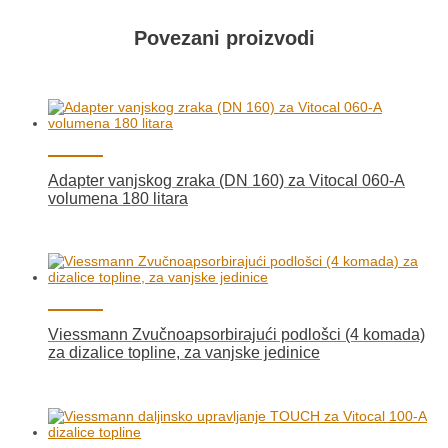
Povezani proizvodi
Adapter vanjskog zraka (DN 160) za Vitocal 060-A
volumena 180 litara
Viessmann Zvučnoapsorbirajući podlošci (4 komada)
za dizalice topline, za vanjske jedinice