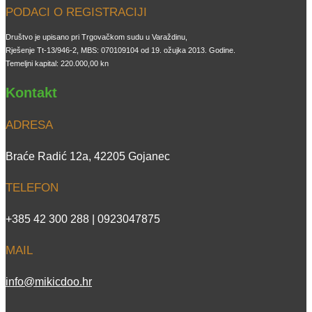
PODACI O REGISTRACIJI
Društvo je upisano pri Trgovačkom sudu u Varaždinu,
Rješenje Tt-13/946-2, MBS: 070109104 od 19. ožujka 2013. Godine.
Temeljni kapital: 220.000,00 kn
Kontakt
ADRESA
Braće Radić 12a, 42205 Gojanec
TELEFON
+385 42 300 288 | 0923047875
MAIL
info@mikicdoo.hr