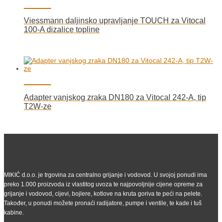
Viessmann daljinsko upravljanje TOUCH za Vitocal
100-A dizalice topline
Adapter vanjskog zraka DN180 za Vitocal 242-A, tip
T2W-ze
MIKIĆ d.o.o. je trgovina za centralno grijanje i vodovod. U svojoj ponudi ima
preko 1.000 proizvoda iz vlastitog uvoza te najpovoljnije cijene opreme za
grijanje i vodovod, cijevi, bojlere, kotlove na kruta goriva te peći na pelete.
Također, u ponudi možete pronaći radijatore, pumpe i ventile, te kade i tuš
kabine.