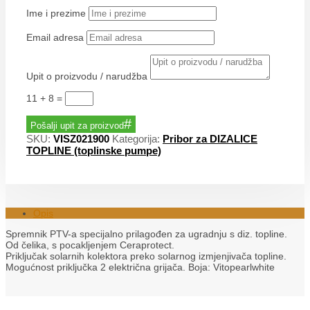
Ime i prezime
Email adresa
Upit o proizvodu / narudžba
11 + 8
=
Pošalji upit za proizvod
SKU:
VISZ021900
Kategorija:
Pribor za DIZALICE
TOPLINE (toplinske pumpe)
Opis
Spremnik PTV-a specijalno prilagođen za ugradnju s diz. topline.
Od čelika, s pocakljenjem Ceraprotect.
Priključak solarnih kolektora preko solarnog izmjenjivača topline.
Mogućnost priključka 2 električna grijača. Boja: Vitopearlwhite