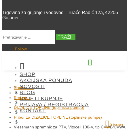
Trgovina za grijanje i vodovod – Braće Radić 12a, 42205
Gojanec
TRAŽI
Follow


SHOP
+385 42 300 288
AKCIJSKA PONUDA
NOVOSTI
Naslovnica
BLOG
$
Proizvodi
UVJETI KUPNJE
$
PRIJAVA / REGISTRACIJA
DIZALICE TOPLINE (toplinske pumpe)
KONTAKT
$
Pribor za DIZALICE TOPLINE (toplinske pumpe)
$
0 Items
Viessmann spremnik za PTV, Vitocell 100-V, tip CVWB/CVWA,