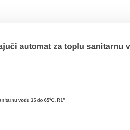
uči automat za toplu sanitarnu 
anitarnu vodu 35 do 65⁰C, R1″