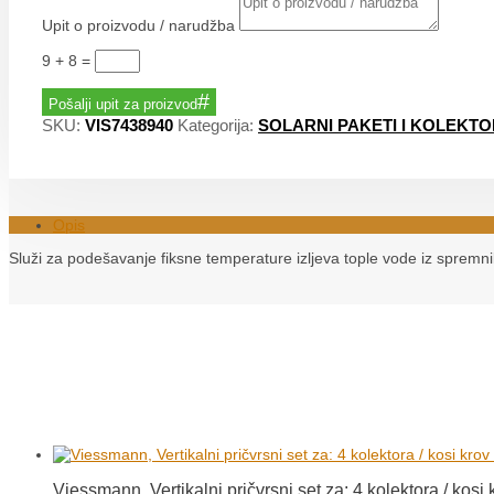
Upit o proizvodu / narudžba
9 + 8
=
Pošalji upit za proizvod
SKU:
VIS7438940
Kategorija:
SOLARNI PAKETI I KOLEKTO
Opis
Služi za podešavanje fiksne temperature izljeva tople vode iz spremnik
Viessmann, Vertikalni pričvrsni set za: 4 kolektora / kosi 