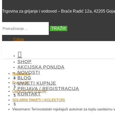
Trgovina za grijanje i vodovod – Braće Radić 12a, 42205 Goj
TRAŽI
Follow

SHOP
AKCIJSKA PONUDA
NOVOSTI
Naslovnica
BLOG
$
Proizvodi
UVJETI KUPNJE
$
PRIJAVA / REGISTRACIJA
OBNOVLJIVI IZVORI
KONTAKT
$
SOLARNI PAKETI I KOLEKTORI
$
Viessmann Termostatski mješajuči automat za toplu sanitarnu 