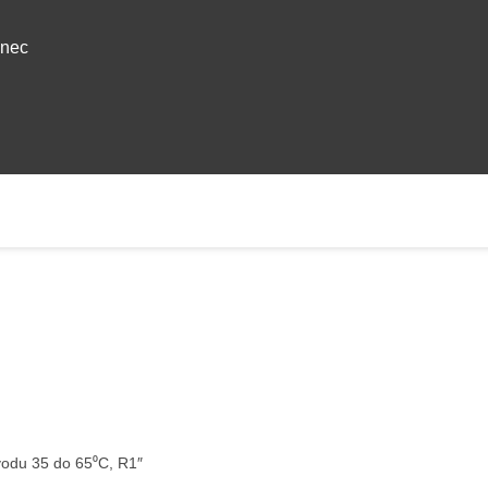
anec
vodu 35 do 65⁰C, R1″