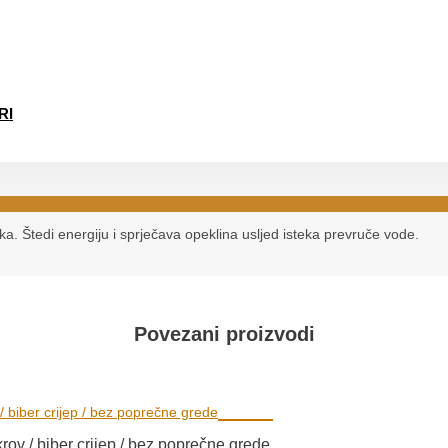
RI
a. Štedi energiju i sprječava opeklina usljed isteka prevruče vode.
Povezani proizvodi
krov / biber crijep / bez poprečne grede