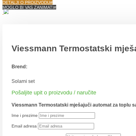
DETALJI O PROIZVODU
MOGLO BI VAS ZANIMATI
Viessmann Termostatski mješaj
Brend:
Solarni set
Pošaljite upit o proizvodu / naručite
Viessmann Termostatski mješajuči automat za toplu s
Ime i prezime
Email adresa