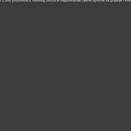
 1.000 proizvoda iz vlastitog uvoza te najpovoljnije cijene opreme za grijanje i vodo