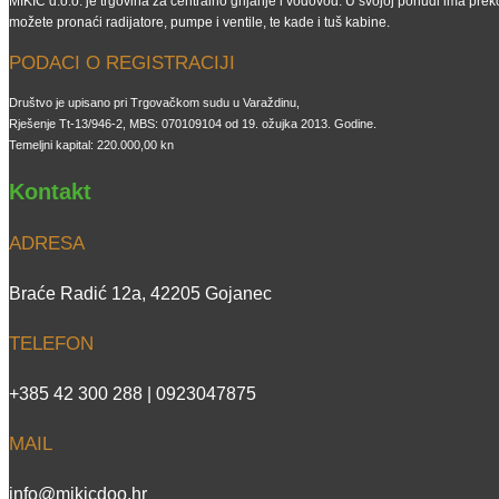
MIKIĆ d.o.o. je trgovina za centralno grijanje i vodovod. U svojoj ponudi ima preko
možete pronaći radijatore, pumpe i ventile, te kade i tuš kabine.
PODACI O REGISTRACIJI
Društvo je upisano pri Trgovačkom sudu u Varaždinu,
Rješenje Tt-13/946-2, MBS: 070109104 od 19. ožujka 2013. Godine.
Temeljni kapital: 220.000,00 kn
Kontakt
ADRESA
Braće Radić 12a, 42205 Gojanec
TELEFON
+385 42 300 288 | 0923047875
MAIL
info@mikicdoo.hr