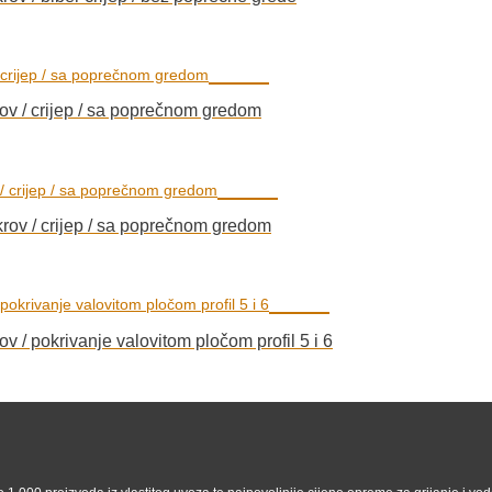
krov / crijep / sa poprečnom gredom
 krov / crijep / sa poprečnom gredom
rov / pokrivanje valovitom pločom profil 5 i 6