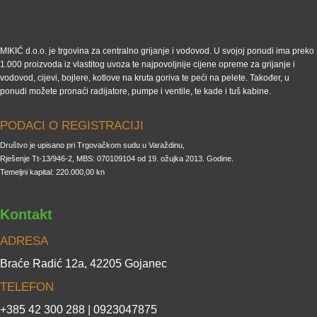
MIKIĆ d.o.o. je trgovina za centralno grijanje i vodovod. U svojoj ponudi ima preko
1.000 proizvoda iz vlastitog uvoza te najpovoljnije cijene opreme za grijanje i
vodovod, cijevi, bojlere, kotlove na kruta goriva te peći na pelete. Također, u
ponudi možete pronaći radijatore, pumpe i ventile, te kade i tuš kabine.
PODACI O REGISTRACIJI
Društvo je upisano pri Trgovačkom sudu u Varaždinu,
Rješenje Tt-13/946-2, MBS: 070109104 od 19. ožujka 2013. Godine.
Temeljni kapital: 220.000,00 kn
Kontakt
ADRESA
Braće Radić 12a, 42205 Gojanec
TELEFON
+385 42 300 288 | 0923047875