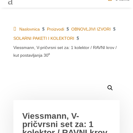
$
$
$
Naslovnica
Proizvodi
OBNOVLJIVI IZVORI
$
SOLARNI PAKETI I KOLEKTORI
Viessmann, V-pričvrsni set za: 1 kolektor / RAVNI krov /
kut postavljanja 30⁰
DETALJI O PROIZVODU
MOGLO BI VAS ZANIMATI
Viessmann, V-
pričvrsni set za: 1
kolektor / RAVNI krov