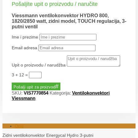
Pošaljite upit o proizvodu / naručite
Viessmann ventilokonvektor HYDRO 800,
1820/2850 watt, zidni model, TOUCH regulacija, 3-
putni ventil
Ime i prezime
Email adresa
Upit o proizvodu / narudžba
3 + 12
=
Pošalji upit za proizvod
SKU:
VIS7770854
Kategorija:
Ventilokonvektori
Viessmann
Opis
Zidni ventilokonvektor Energycal Hydro 3-putni