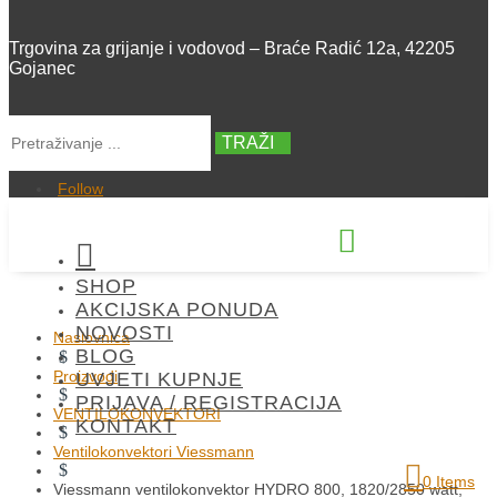
Trgovina za grijanje i vodovod – Braće Radić 12a, 42205
Gojanec
TRAŽI
Follow


SHOP
+385 42 300 288
AKCIJSKA PONUDA
NOVOSTI
Naslovnica
BLOG
$
Proizvodi
UVJETI KUPNJE
$
PRIJAVA / REGISTRACIJA
VENTILOKONVEKTORI
KONTAKT
$
Ventilokonvektori Viessmann
$
0 Items
Viessmann ventilokonvektor HYDRO 800, 1820/2850 watt,