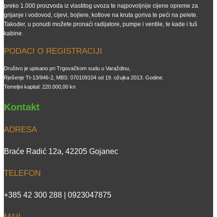
preko 1.000 proizvoda iz vlastitog uvoza te najpovoljnije cijene opreme za
grijanje i vodovod, cijevi, bojlere, kotlove na kruta goriva te peći na pelete.
Također, u ponudi možete pronaći radijatore, pumpe i ventile, te kade i tuš
kabine.
PODACI O REGISTRACIJI
Društvo je upisano pri Trgovačkom sudu u Varaždinu,
Rješenje Tt-13/946-2, MBS: 070109104 od 19. ožujka 2013. Godine.
Temeljni kapital: 220.000,00 kn
Kontakt
ADRESA
Braće Radić 12a, 42205 Gojanec
TELEFON
+385 42 300 288 | 0923047875
MAIL