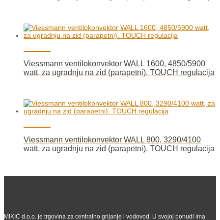
Viessmann ventilokonvektor WALL 1600, 4850/5900
watt, za ugradnju na zid (parapetni). TOUCH regulacija
Viessmann ventilokonvektor WALL 800, 3290/4100
watt, za ugradnju na zid (parapetni). TOUCH regulacija
MIKIĆ d.o.o. je trgovina za centralno grijanje i vodovod. U svojoj ponudi ima