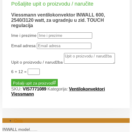
Pošaljite upit o proizvodu / naručite
Viessmann ventilokonvektor INWALL 600,
2540/3120 watt, za ugradnju u zid. TOUCH
regulacija
Ime i prezime
Email adresa
Upit o proizvodu / narudžba
6 + 12
=
Pošalji upit za proizvod
SKU:
VIS7771089
Kategorija:
Ventilokonvektori
Viessmann
Opis
INWALL model…...