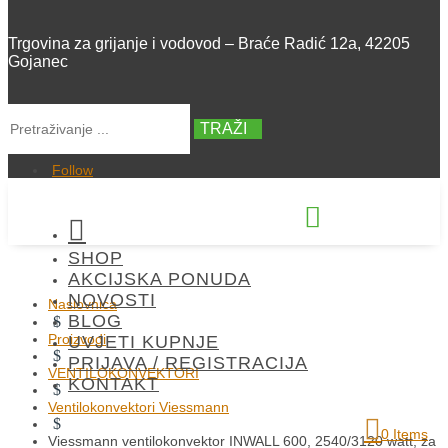
Trgovina za grijanje i vodovod – Braće Radić 12a, 42205
Gojanec
TRAŽI
Follow


SHOP
+385 42 300 288
AKCIJSKA PONUDA
NOVOSTI
Naslovnica
BLOG
$
Proizvodi
UVJETI KUPNJE
$
PRIJAVA / REGISTRACIJA
VENTILOKONVEKTORI
KONTAKT
$
Ventilokonvektori Viessmann
$
0 Items
Viessmann ventilokonvektor INWALL 600, 2540/3120 watt, za