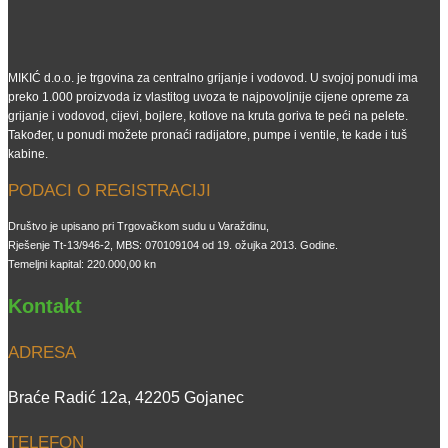
MIKIĆ d.o.o. je trgovina za centralno grijanje i vodovod. U svojoj ponudi ima
preko 1.000 proizvoda iz vlastitog uvoza te najpovoljnije cijene opreme za
grijanje i vodovod, cijevi, bojlere, kotlove na kruta goriva te peći na pelete.
Također, u ponudi možete pronaći radijatore, pumpe i ventile, te kade i tuš
kabine.
PODACI O REGISTRACIJI
Društvo je upisano pri Trgovačkom sudu u Varaždinu,
Rješenje Tt-13/946-2, MBS: 070109104 od 19. ožujka 2013. Godine.
Temeljni kapital: 220.000,00 kn
Kontakt
ADRESA
Braće Radić 12a, 42205 Gojanec
TELEFON