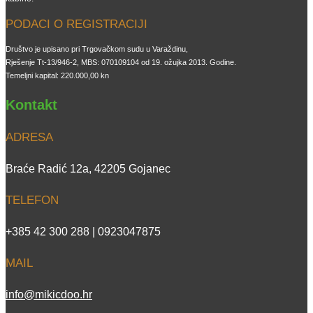
PODACI O REGISTRACIJI
Društvo je upisano pri Trgovačkom sudu u Varaždinu,
Rješenje Tt-13/946-2, MBS: 070109104 od 19. ožujka 2013. Godine.
Temeljni kapital: 220.000,00 kn
Kontakt
ADRESA
Braće Radić 12a, 42205 Gojanec
TELEFON
+385 42 300 288 | 0923047875
MAIL
info@mikicdoo.hr