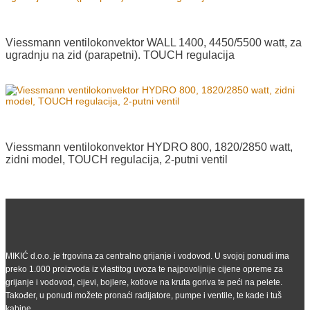
Viessmann ventilokonvektor WALL 1400, 4450/5500 watt, za
ugradnju na zid (parapetni). TOUCH regulacija
Viessmann ventilokonvektor HYDRO 800, 1820/2850 watt,
zidni model, TOUCH regulacija, 2-putni ventil
MIKIĆ d.o.o. je trgovina za centralno grijanje i vodovod. U svojoj ponudi ima
preko 1.000 proizvoda iz vlastitog uvoza te najpovoljnije cijene opreme za
grijanje i vodovod, cijevi, bojlere, kotlove na kruta goriva te peći na pelete.
Također, u ponudi možete pronaći radijatore, pumpe i ventile, te kade i tuš
kabine.