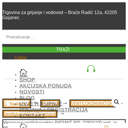
Trgovina za grijanje i vodovod – Braće Radić 12a, 42205
Gojanec
TRAŽI
Follow


SHOP
+385 42 300 288
AKCIJSKA PONUDA
NOVOSTI
BLOG
UVJETI KUPNJE
Naslovnica
$
Proizvodi
$
VENTILOKONVEKTORI
$
PRIJAVA / REGISTRACIJA
Ventilokonvektori Viessmann
$
KONTAKT
Viessmann ventilokonvektor RADIANT 800, 3290/4100 watt, za

ugradnju na zid (parapetni). TOUCH regulacija