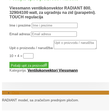
Viessmann ventilokonvektor RADIANT 800,
3290/4100 watt, za ugradnju na zid (parapetni).
TOUCH regulacija
Ime i prezime
Email adresa
Upit o proizvodu / narudžba
10 + 4
=
Pošalji upit za proizvod
Kategorija:
Ventilokonvektori Viessmann
Opis
RADIANT model, sa zračečom prednjom pločom.