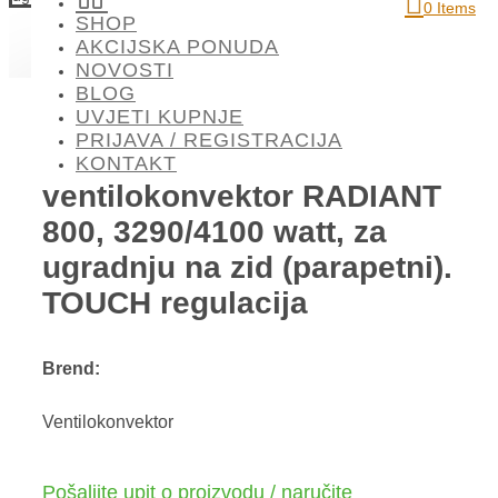
0 Items
SHOP
DETALJI O PROIZVODU
MOGLO BI VAS ZANIMATI
AKCIJSKA PONUDA
NOVOSTI
BLOG
UVJETI KUPNJE
PRIJAVA / REGISTRACIJA
Viessmann
KONTAKT
ventilokonvektor RADIANT
800, 3290/4100 watt, za
ugradnju na zid (parapetni).
TOUCH regulacija
Brend:
Ventilokonvektor
Pošaljite upit o proizvodu / naručite