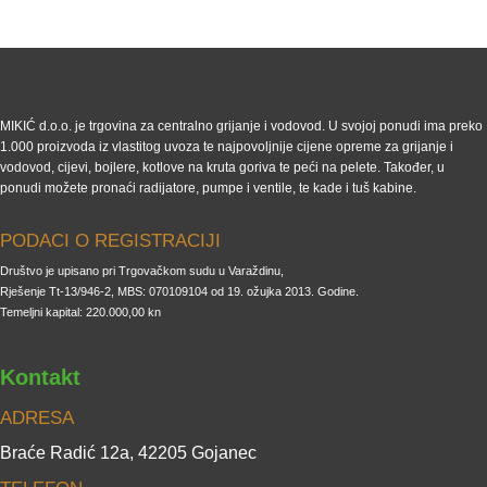
MIKIĆ d.o.o. je trgovina za centralno grijanje i vodovod. U svojoj ponudi ima preko
1.000 proizvoda iz vlastitog uvoza te najpovoljnije cijene opreme za grijanje i
vodovod, cijevi, bojlere, kotlove na kruta goriva te peći na pelete. Također, u
ponudi možete pronaći radijatore, pumpe i ventile, te kade i tuš kabine.
PODACI O REGISTRACIJI
Društvo je upisano pri Trgovačkom sudu u Varaždinu,
Rješenje Tt-13/946-2, MBS: 070109104 od 19. ožujka 2013. Godine.
Temeljni kapital: 220.000,00 kn
Kontakt
ADRESA
Braće Radić 12a, 42205 Gojanec