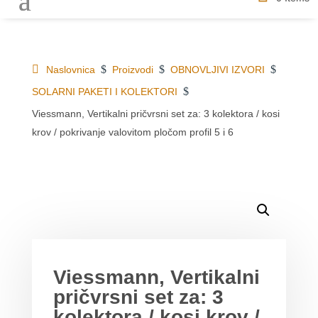
$
$
$
Naslovnica
Proizvodi
OBNOVLJIVI IZVORI
$
SOLARNI PAKETI I KOLEKTORI
Viessmann, Vertikalni pričvrsni set za: 3 kolektora / kosi
krov / pokrivanje valovitom pločom profil 5 i 6
DETALJI O PROIZVODU
MOGLO BI VAS ZANIMATI
Viessmann, Vertikalni
pričvrsni set za: 3
kolektora / kosi krov /