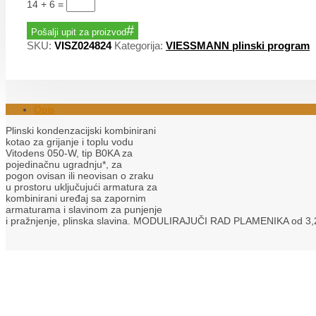
14 + 6
=
Pošalji upit za proizvod
SKU:
VISZ024824
Kategorija:
VIESSMANN plinski program
Opis
Plinski kondenzacijski kombinirani
kotao za grijanje i toplu vodu
Vitodens 050-W, tip B0KA za
pojedinačnu ugradnju*, za
pogon ovisan ili neovisan o zraku
u prostoru uključujući armatura za
kombinirani uređaj sa zapornim
armaturama i slavinom za punjenje
i pražnjenje, plinska slavina. MODULIRAJUČI RAD PLAMENIKA od