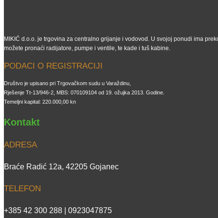
MIKIĆ d.o.o. je trgovina za centralno grijanje i vodovod. U svojoj ponudi ima preko
možete pronaći radijatore, pumpe i ventile, te kade i tuš kabine.
PODACI O REGISTRACIJI
Društvo je upisano pri Trgovačkom sudu u Varaždinu,
Rješenje Tt-13/946-2, MBS: 070109104 od 19. ožujka 2013. Godine.
Temeljni kapital: 220.000,00 kn
Kontakt
ADRESA
Braće Radić 12a, 42205 Gojanec
TELEFON
+385 42 300 288 | 0923047875