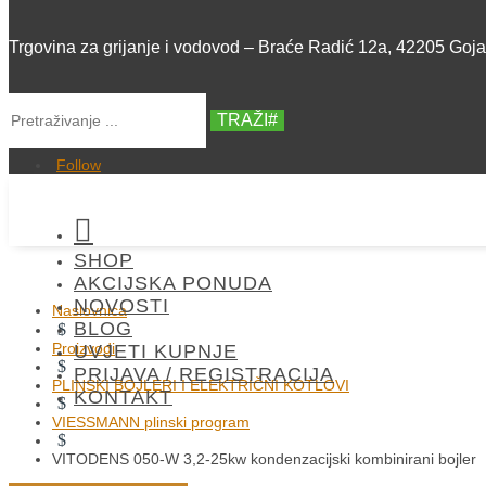
Trgovina za grijanje i vodovod – Braće Radić 12a, 42205 Goj
TRAŽI
Follow

SHOP
AKCIJSKA PONUDA
NOVOSTI
Naslovnica
BLOG
$
Proizvodi
UVJETI KUPNJE
$
PRIJAVA / REGISTRACIJA
PLINSKI BOJLERI I ELEKTRIČNI KOTLOVI
KONTAKT
$
VIESSMANN plinski program
$
VITODENS 050-W 3,2-25kw kondenzacijski kombinirani bojler