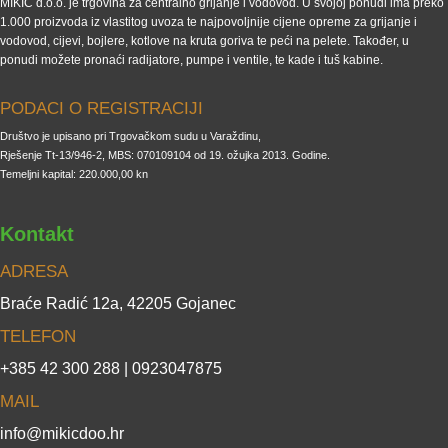
MIKIĆ d.o.o. je trgovina za centralno grijanje i vodovod. U svojoj ponudi ima preko
1.000 proizvoda iz vlastitog uvoza te najpovoljnije cijene opreme za grijanje i
vodovod, cijevi, bojlere, kotlove na kruta goriva te peći na pelete. Također, u
ponudi možete pronaći radijatore, pumpe i ventile, te kade i tuš kabine.
PODACI O REGISTRACIJI
Društvo je upisano pri Trgovačkom sudu u Varaždinu,
Rješenje Tt-13/946-2, MBS: 070109104 od 19. ožujka 2013. Godine.
Temeljni kapital: 220.000,00 kn
Kontakt
ADRESA
Braće Radić 12a, 42205 Gojanec
TELEFON
+385 42 300 288 | 0923047875
MAIL
info@mikicdoo.hr