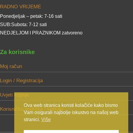
RADNO VRIJEME
Ponedjeljak – petak: 7-16 sati
SUB:Subota: 7-12 sati
NEDJELJOM I PRAZNIKOM zatvoreno
Za korisnike
Moj račun
Login / Registracija
Uvjeti kupnje
Ova web stranica koristi kolačiće kako bismo
Korisnička podrška / kontakt
Vam osigurali najbolje iskustvo na našoj web
stranici.
Više