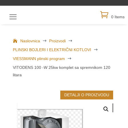
0 Items
Naslovnica
$
Proizvodi
$
PLINSKI BOJLERI I ELEKTRIČNI KOTLOVI
$
VIESSMANN plinski program
$
VITODENS 100 -W 25kw komplet sa spremnikom 120
litara
DETALJI O PROIZVODU
MOGLO BI VAS ZANIMATI