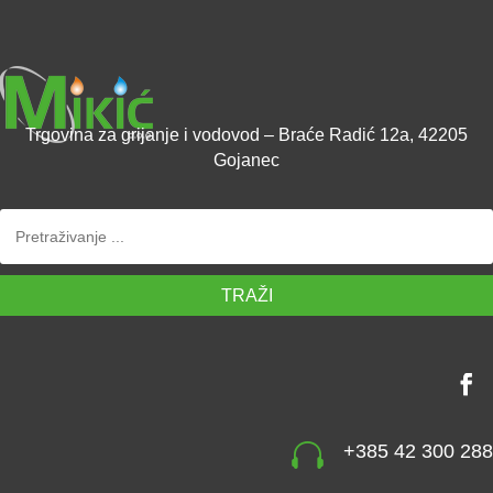
Trgovina za grijanje i vodovod – Braće Radić 12a, 42205
Gojanec
TRAŽI

+385 42 300 288