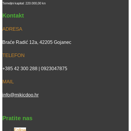
Temeljni kapital: 220.000,00 kn
Kontakt
ADRESA
Braće Radić 12a, 42205 Gojanec
TELEFON
+385 42 300 288 | 0923047875
MAIL
info@mikicdoo.hr
Pratite nas
Follow