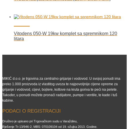
Vitodens 050-W 19kw komplet sa spremnikom 120
litara
MIKIĆ d.o.o. je trgovina za centralno grijanje i vodovod. U svojoj ponudi ima
preko 1.000 proizvoda iz vlastitog uvoza te najpovoljnije cijene opreme za
grijanje i vodovod, cijevi, bojlere, kotlove na kruta goriva te peći na pelete.
Također, u ponudi možete pronaći radijatore, pumpe i ventile, te kade i tuš
kabine.
PODACI O REGISTRACIJI
Društvo je upisano pri Trgovačkom sudu u Varaždinu,
Rješenje Tt-13/946-2, MBS: 070109104 od 19. ožujka 2013. Godine.