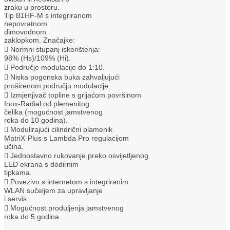
zraku u prostoru.
Tip B1HF-M s integriranom
nepovratnom
dimovodnom
zaklopkom. Značajke:
 Normni stupanj iskorištenja:
98% (Hs)/109% (Hi).
 Područje modulacije do 1:10.
 Niska pogonska buka zahvaljujući
proširenom području modulacije.
 Izmjenjivač topline s grijaćom površinom
Inox-Radial od plemenitog
čelika (mogućnost jamstvenog
roka do 10 godina).
 Modulirajući cilindrični plamenik
MatriX-Plus s Lambda Pro regulacijom
učina.
 Jednostavno rukovanje preko osvijetljenog
LED ekrana s dodirnim
tipkama.
 Povezivo s internetom s integriranim
WLAN sučeljem za upravljanje
i servis
 Mogućnost produljenja jamstvenog
roka do 5 godina