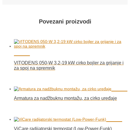
Povezani proizvodi
VITODENS 050-W 3,2-19 kW cirko bojler za grijanje i
za spoj na spremnik
Armatura za nadžbuknu montažu, za cirko uređaje
ViCare radijatorski termostat (Low-Power-Funk)