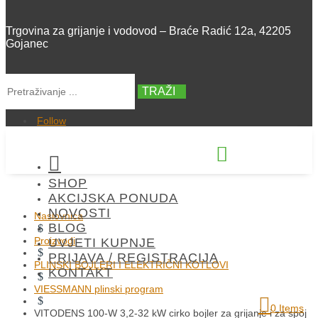
Trgovina za grijanje i vodovod – Braće Radić 12a, 42205
Gojanec
TRAŽI
Follow


SHOP
+385 42 300 288
AKCIJSKA PONUDA
NOVOSTI
Naslovnica
BLOG
$
Proizvodi
UVJETI KUPNJE
$
PRIJAVA / REGISTRACIJA
PLINSKI BOJLERI I ELEKTRIČNI KOTLOVI
KONTAKT
$
VIESSMANN plinski program
$
0 Items
VITODENS 100-W 3,2-32 kW cirko bojler za grijanje i za spoj