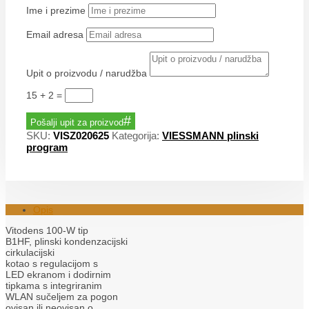
Ime i prezime
Email adresa
Upit o proizvodu / narudžba
15 + 2
=
Pošalji upit za proizvod
SKU:
VISZ020625
Kategorija:
VIESSMANN plinski
program
Opis
Vitodens 100-W tip
B1HF, plinski kondenzacijski
cirkulacijski
kotao s regulacijom s
LED ekranom i dodirnim
tipkama s integriranim
WLAN sučeljem za pogon
ovisan ili neovisan o