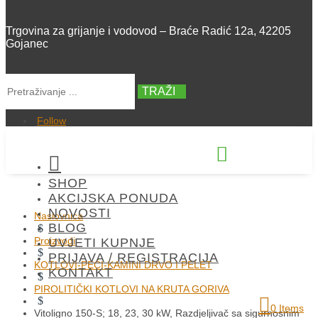
Trgovina za grijanje i vodovod – Braće Radić 12a, 42205
Gojanec
TRAŽI
Follow


SHOP
+385 42 300 288
AKCIJSKA PONUDA
NOVOSTI
Naslovnica
BLOG
$
Proizvodi
UVJETI KUPNJE
$
PRIJAVA / REGISTRACIJA
KOTLOVI-PEĆI-KAMINI DRVO I PELET
KONTAKT
$
PIROLITIČKI KOTLOVI NA KRUTA GORIVA
$
0 Items
Vitoligno 150-S; 18, 23, 30 kW, Razdjeljivač sa sigurnosnim