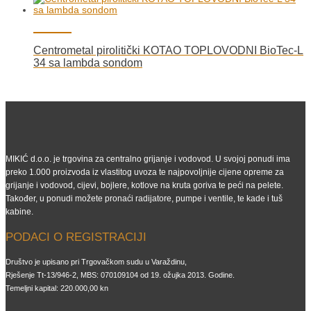
Centrometal pirolitički KOTAO TOPLOVODNI BioTec-L
34 sa lambda sondom
MIKIĆ d.o.o. je trgovina za centralno grijanje i vodovod. U svojoj ponudi ima
preko 1.000 proizvoda iz vlastitog uvoza te najpovoljnije cijene opreme za
grijanje i vodovod, cijevi, bojlere, kotlove na kruta goriva te peći na pelete.
Također, u ponudi možete pronaći radijatore, pumpe i ventile, te kade i tuš
kabine.
PODACI O REGISTRACIJI
Društvo je upisano pri Trgovačkom sudu u Varaždinu,
Rješenje Tt-13/946-2, MBS: 070109104 od 19. ožujka 2013. Godine.
Temeljni kapital: 220.000,00 kn