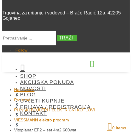
Trgovina za grijanje i vodovod – Braće Radić 12a, 42205
Gojanec
TRAŽI
Follow


SHOP
+385 42 300 288
AKCIJSKA PONUDA
NOVOSTI
Naslovnica
BLOG
$
Proizvodi
UVJETI KUPNJE
$
PRIJAVA / REGISTRACIJA
PLINSKI BOJLERI I ELEKTRIČNI KOTLOVI
KONTAKT
$
VIESSMANN elektro program
$
0 Items
Vitoplanar EF2 – set 4m2 600wat