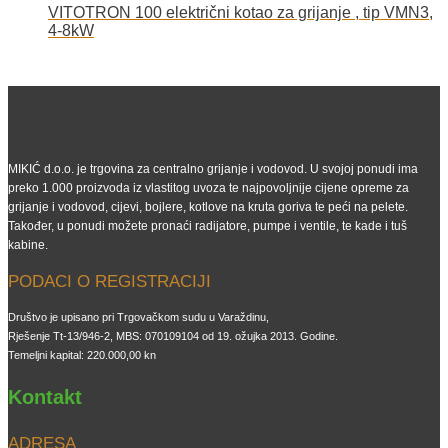
VITOTRON 100 električni kotao za grijanje , tip VMN3,
4-8kW
MIKIĆ d.o.o. je trgovina za centralno grijanje i vodovod. U svojoj ponudi ima
preko 1.000 proizvoda iz vlastitog uvoza te najpovoljnije cijene opreme za
grijanje i vodovod, cijevi, bojlere, kotlove na kruta goriva te peći na pelete.
Također, u ponudi možete pronaći radijatore, pumpe i ventile, te kade i tuš
kabine.
PODACI O REGISTRACIJI
Društvo je upisano pri Trgovačkom sudu u Varaždinu,
Rješenje Tt-13/946-2, MBS: 070109104 od 19. ožujka 2013. Godine.
Temeljni kapital: 220.000,00 kn
Kontakt
ADRESA