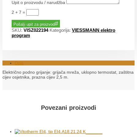
Upit o proizvodu / narudžba
2 + 7
=
Pošalji upit za proizvod
SKU:
VISZ022194
Kategorija:
VIESSMANN elektro
program
Opis
Električno podno grijanje: grijača mreža, uklopno termostat, zaštitna
cijev osjetnika, prazna cijev 2,5 m.
Povezani proizvodi