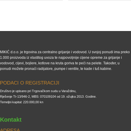
MIKIĆ d.o.o. je trgovina za centralno grijanje i vodovod. U svojoj ponudi ima preko
1.000 proizvoda iz vlastitog uvoza te najpovoljnije cijene opreme za grijanje i
vodovod, cijevi, bojlere, kotlove na kruta goriva te peći na pelete. Također, u
ponudi možete pronaći radijatore, pumpe i ventile, te kade i tuš kabine.
PODACI O REGISTRACIJI
Društvo je upisano pri Trgovačkom sudu u Varaždinu,
Rješenje Tt-13/946-2, MBS: 070109104 od 19. ožujka 2013. Godine.
Temeljni kapital: 220.000,00 kn
Kontakt
ADRESA