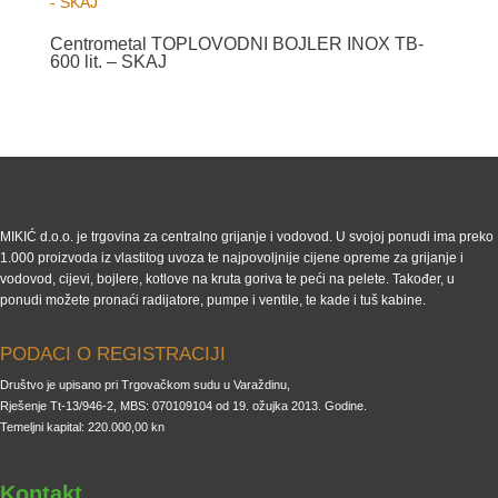
Centrometal TOPLOVODNI BOJLER INOX TB-
600 lit. – SKAJ
MIKIĆ d.o.o. je trgovina za centralno grijanje i vodovod. U svojoj ponudi ima preko
1.000 proizvoda iz vlastitog uvoza te najpovoljnije cijene opreme za grijanje i
vodovod, cijevi, bojlere, kotlove na kruta goriva te peći na pelete. Također, u
ponudi možete pronaći radijatore, pumpe i ventile, te kade i tuš kabine.
PODACI O REGISTRACIJI
Društvo je upisano pri Trgovačkom sudu u Varaždinu,
Rješenje Tt-13/946-2, MBS: 070109104 od 19. ožujka 2013. Godine.
Temeljni kapital: 220.000,00 kn
Kontakt