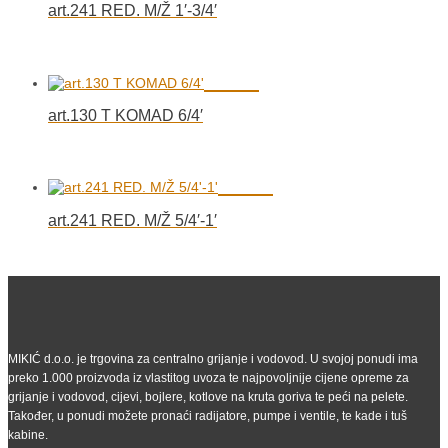
art.241 RED. M/Ž 1′-3/4′
art.130 T KOMAD 6/4′
art.241 RED. M/Ž 5/4′-1′
MIKIĆ d.o.o. je trgovina za centralno grijanje i vodovod. U svojoj ponudi ima
preko 1.000 proizvoda iz vlastitog uvoza te najpovoljnije cijene opreme za
grijanje i vodovod, cijevi, bojlere, kotlove na kruta goriva te peći na pelete.
Također, u ponudi možete pronaći radijatore, pumpe i ventile, te kade i tuš
kabine.