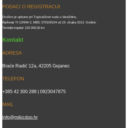
PODACI O REGISTRACIJI
Društvo je upisano pri Trgovačkom sudu u Varaždinu,
Rješenje Tt-13/946-2, MBS: 070109104 od 19. ožujka 2013. Godine.
Temeljni kapital: 220.000,00 kn
Kontakt
ADRESA
Braće Radić 12a, 42205 Gojanec
TELEFON
+385 42 300 288 | 0923047875
MAIL
info@mikicdoo.hr