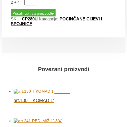
2 + 4
=
Pošalji upit za proizvod
SKU:
CP280U
Kategorija:
POCINČANE CIJEVI I
SPOJNICE
Povezani proizvodi
art.130 T KOMAD 1′