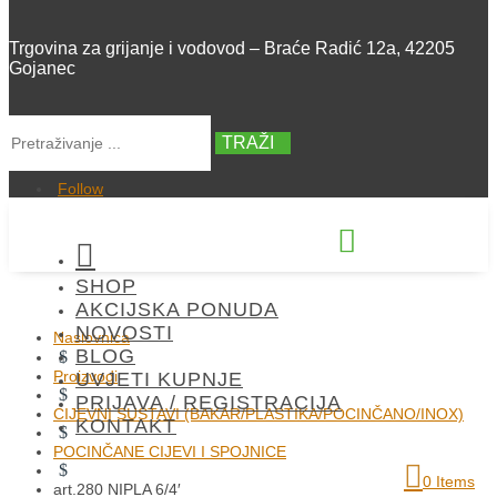
Trgovina za grijanje i vodovod – Braće Radić 12a, 42205
Gojanec
TRAŽI
Follow


SHOP
+385 42 300 288
AKCIJSKA PONUDA
NOVOSTI
Naslovnica
BLOG
$
Proizvodi
UVJETI KUPNJE
$
PRIJAVA / REGISTRACIJA
CIJEVNI SUSTAVI (BAKAR/PLASTIKA/POCINČANO/INOX)
KONTAKT
$
POCINČANE CIJEVI I SPOJNICE
$
0 Items
art.280 NIPLA 6/4′