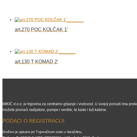
art.270 POC KOLČAK 1′
art.130 T KOMAD 2′
MIKIĆ d.o.o. je trgovina za centralno grijanje i vodovod. U svojoj ponudi ima preko
možete pronaći radijatore, pumpe i ventile, te kade i tuš kabine.
PODACI O REGISTRACIJI
Društvo je upisano pri Trgovačkom sudu u Varaždinu,