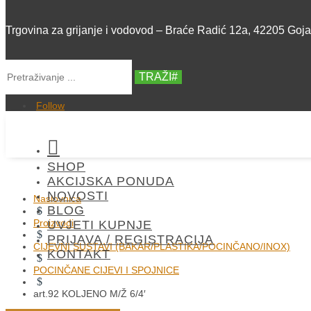
Trgovina za grijanje i vodovod – Braće Radić 12a, 42205 Goj
TRAŽI
Follow

SHOP
AKCIJSKA PONUDA
NOVOSTI
Naslovnica
BLOG
$
Proizvodi
UVJETI KUPNJE
$
PRIJAVA / REGISTRACIJA
CIJEVNI SUSTAVI (BAKAR/PLASTIKA/POCINČANO/INOX)
KONTAKT
$
POCINČANE CIJEVI I SPOJNICE
$
art.92 KOLJENO M/Ž 6/4′