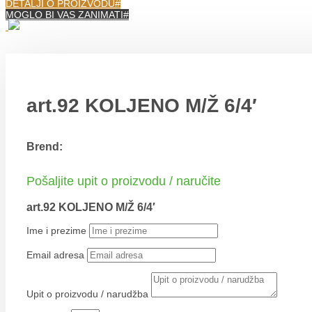
DETALJI O PROIZVODU
MOGLO BI VAS ZANIMATI
art.92 KOLJENO M/Ž 6/4′
Brend:
Pošaljite upit o proizvodu / naručite
art.92 KOLJENO M/Ž 6/4′
Ime i prezime
Email adresa
Upit o proizvodu / narudžba