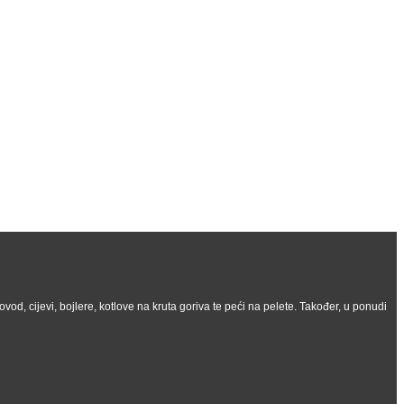
vod, cijevi, bojlere, kotlove na kruta goriva te peći na pelete. Također, u ponudi