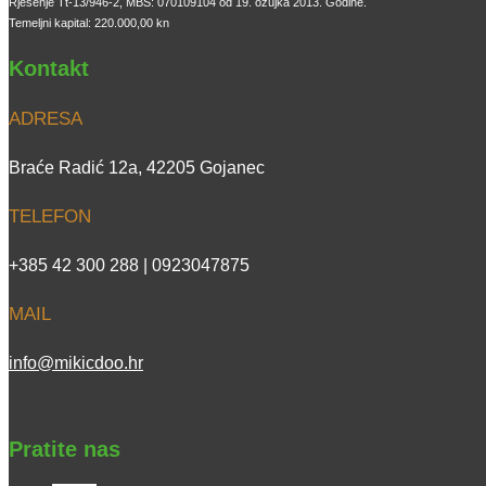
Rješenje Tt-13/946-2, MBS: 070109104 od 19. ožujka 2013. Godine.
Temeljni kapital: 220.000,00 kn
Kontakt
ADRESA
Braće Radić 12a, 42205 Gojanec
TELEFON
+385 42 300 288 | 0923047875
MAIL
info@mikicdoo.hr
Pratite nas