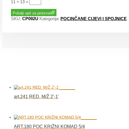
11 + 13
=
Pošalji upit za proizvod
SKU:
CP092U
Kategorija:
POCINČANE CIJEVI I SPOJNICE
art.241 RED. M/Ž 2′-1′
ART.180 POC KRIŽNI KOMAD 5/4