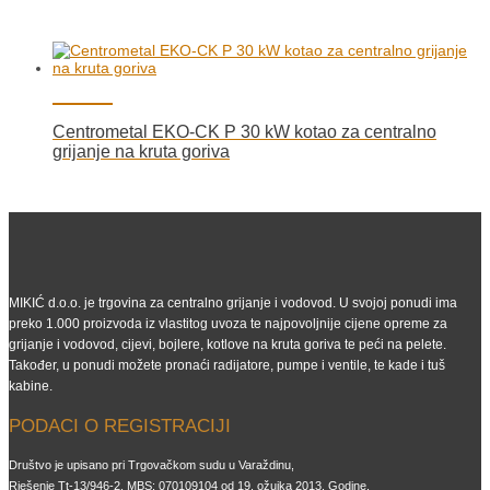
Centrometal EKO-CK P 30 kW kotao za centralno
grijanje na kruta goriva
MIKIĆ d.o.o. je trgovina za centralno grijanje i vodovod. U svojoj ponudi ima
preko 1.000 proizvoda iz vlastitog uvoza te najpovoljnije cijene opreme za
grijanje i vodovod, cijevi, bojlere, kotlove na kruta goriva te peći na pelete.
Također, u ponudi možete pronaći radijatore, pumpe i ventile, te kade i tuš
kabine.
PODACI O REGISTRACIJI
Društvo je upisano pri Trgovačkom sudu u Varaždinu,
Rješenje Tt-13/946-2, MBS: 070109104 od 19. ožujka 2013. Godine.