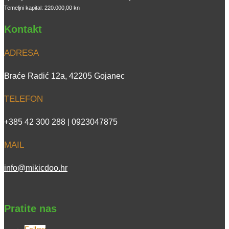
Temeljni kapital: 220.000,00 kn
Kontakt
ADRESA
Braće Radić 12a, 42205 Gojanec
TELEFON
+385 42 300 288 | 0923047875
MAIL
info@mikicdoo.hr
Pratite nas