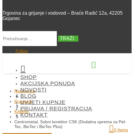
Trgovina za grijanje i vodovod – Braće Radić 12a, 42205
Gojanec
TRAŽI
Follow


SHOP
+385 42 300 288
AKCIJSKA PONUDA
NOVOSTI
Naslovnica
BLOG
$
Proizvodi
UVJETI KUPNJE
$
PRIJAVA / REGISTRACIJA
KAMINI
KONTAKT
$
Centrometal, Sobni korektor CSK (Dodatna oprema za Pel-
Tec, BioTec i BioTec Plus)
0 Items