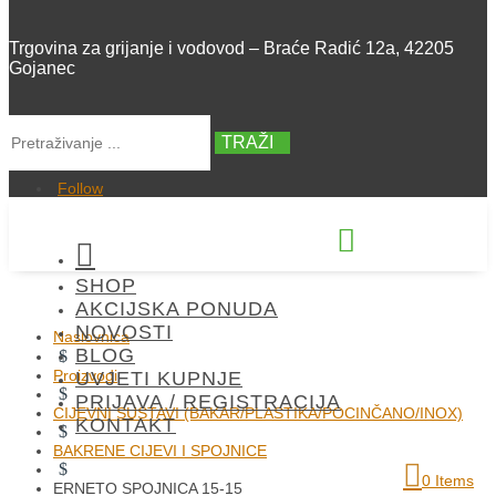
Trgovina za grijanje i vodovod – Braće Radić 12a, 42205
Gojanec
TRAŽI
Follow


SHOP
+385 42 300 288
AKCIJSKA PONUDA
NOVOSTI
Naslovnica
BLOG
$
Proizvodi
UVJETI KUPNJE
$
PRIJAVA / REGISTRACIJA
CIJEVNI SUSTAVI (BAKAR/PLASTIKA/POCINČANO/INOX)
KONTAKT
$
BAKRENE CIJEVI I SPOJNICE
$
0 Items
ERNETO SPOJNICA 15-15