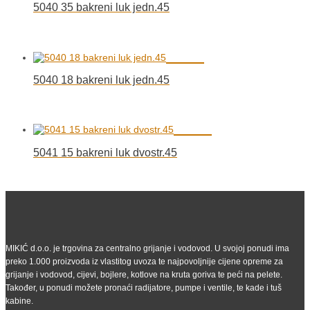
5040 35 bakreni luk jedn.45
5040 18 bakreni luk jedn.45
5041 15 bakreni luk dvostr.45
MIKIĆ d.o.o. je trgovina za centralno grijanje i vodovod. U svojoj ponudi ima
preko 1.000 proizvoda iz vlastitog uvoza te najpovoljnije cijene opreme za
grijanje i vodovod, cijevi, bojlere, kotlove na kruta goriva te peći na pelete.
Također, u ponudi možete pronaći radijatore, pumpe i ventile, te kade i tuš
kabine.