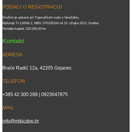
PODACI O REGISTRACIJI
Društvo je upisano pri Trgovačkom sudu u Varaždinu,
Rješenje Tt-13/946-2, MBS: 070109104 od 19. ožujka 2013. Godine.
Temeljni kapital: 220.000,00 kn
Kontakt
ADRESA
Braće Radić 12a, 42205 Gojanec
TELEFON
+385 42 300 288 | 0923047875
MAIL
info@mikicdoo.hr