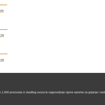
cm
cm
cm
 1.000 proizvoda iz vlastitog uvoza te najpovoljnije cijene opreme za grijanje i vodo