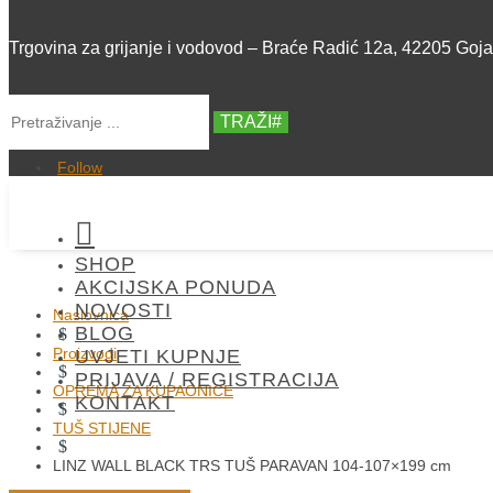
Trgovina za grijanje i vodovod – Braće Radić 12a, 42205 Goj
TRAŽI
Follow

SHOP
AKCIJSKA PONUDA
NOVOSTI
Naslovnica
BLOG
$
Proizvodi
UVJETI KUPNJE
$
PRIJAVA / REGISTRACIJA
OPREMA ZA KUPAONICE
KONTAKT
$
TUŠ STIJENE
$
LINZ WALL BLACK TRS TUŠ PARAVAN 104-107×199 cm