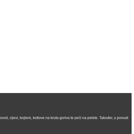
vod, cijevi, bojlere, kotlove na kruta goriva te peći na pelete. Također, u ponudi