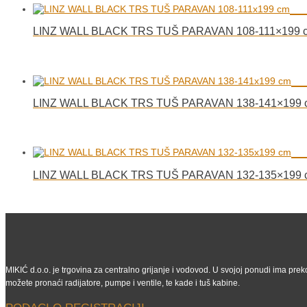
LINZ WALL BLACK TRS TUŠ PARAVAN 108-111×199 
LINZ WALL BLACK TRS TUŠ PARAVAN 138-141×199 
LINZ WALL BLACK TRS TUŠ PARAVAN 132-135×199 
MIKIĆ d.o.o. je trgovina za centralno grijanje i vodovod. U svojoj ponudi ima preko
možete pronaći radijatore, pumpe i ventile, te kade i tuš kabine.