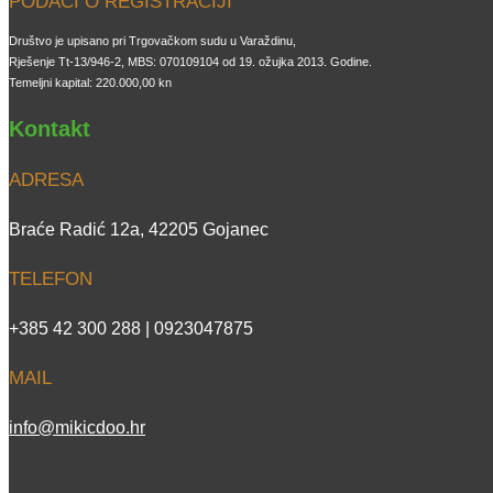
PODACI O REGISTRACIJI
Društvo je upisano pri Trgovačkom sudu u Varaždinu,
Rješenje Tt-13/946-2, MBS: 070109104 od 19. ožujka 2013. Godine.
Temeljni kapital: 220.000,00 kn
Kontakt
ADRESA
Braće Radić 12a, 42205 Gojanec
TELEFON
+385 42 300 288 | 0923047875
MAIL
info@mikicdoo.hr