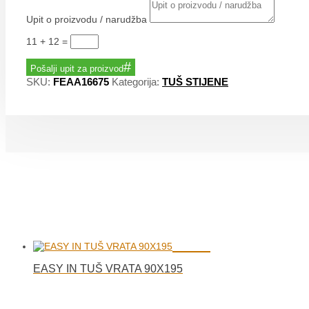
Upit o proizvodu / narudžba
11 + 12
=
Pošalji upit za proizvod
SKU:
FEAA16675
Kategorija:
TUŠ STIJENE
EASY IN TUŠ VRATA 90X195