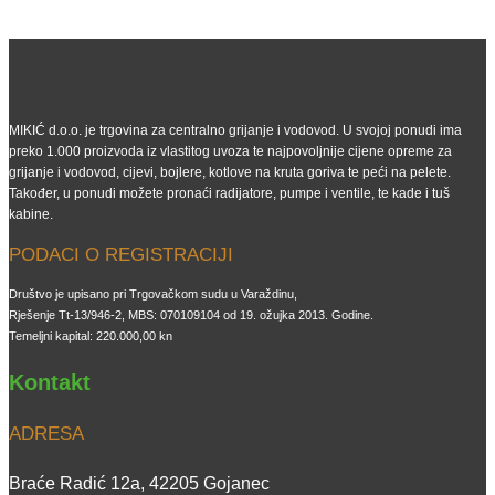
MIKIĆ d.o.o. je trgovina za centralno grijanje i vodovod. U svojoj ponudi ima
preko 1.000 proizvoda iz vlastitog uvoza te najpovoljnije cijene opreme za
grijanje i vodovod, cijevi, bojlere, kotlove na kruta goriva te peći na pelete.
Također, u ponudi možete pronaći radijatore, pumpe i ventile, te kade i tuš
kabine.
PODACI O REGISTRACIJI
Društvo je upisano pri Trgovačkom sudu u Varaždinu,
Rješenje Tt-13/946-2, MBS: 070109104 od 19. ožujka 2013. Godine.
Temeljni kapital: 220.000,00 kn
Kontakt
ADRESA
Braće Radić 12a, 42205 Gojanec