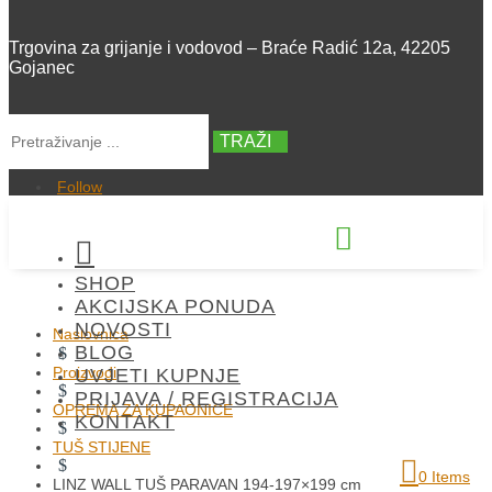
Trgovina za grijanje i vodovod – Braće Radić 12a, 42205
Gojanec
TRAŽI
Follow


SHOP
+385 42 300 288
AKCIJSKA PONUDA
NOVOSTI
Naslovnica
BLOG
$
Proizvodi
UVJETI KUPNJE
$
PRIJAVA / REGISTRACIJA
OPREMA ZA KUPAONICE
KONTAKT
$
TUŠ STIJENE
$
0 Items
LINZ WALL TUŠ PARAVAN 194-197×199 cm