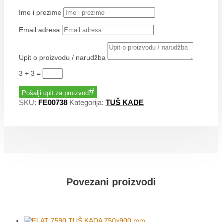
Ime i prezime
Email adresa
Upit o proizvodu / narudžba
3 + 3
=
Pošalji upit za proizvod
SKU:
FE00738
Kategorija:
TUŠ KADE
Povezani proizvodi