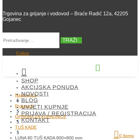
Trgovina za grijanje i vodovod – Braće Radić 12a, 42205
Gojanec
TRAŽI
Follow


SHOP
+385 42 300 288
AKCIJSKA PONUDA
NOVOSTI
Naslovnica
BLOG
$
Proizvodi
UVJETI KUPNJE
$
PRIJAVA / REGISTRACIJA
OPREMA ZA KUPAONICE
KONTAKT
$
TUŠ KADE
$
0 Items
LUNA 80 TUŠ KADA 800×800 mm