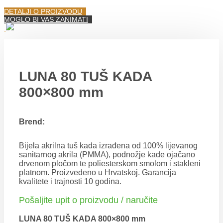
DETALJI O PROIZVODU
MOGLO BI VAS ZANIMATI
LUNA 80 TUŠ KADA
800×800 mm
Brend:
Bijela akrilna tuš kada izrađena od 100% lijevanog
sanitarnog akrila (PMMA), podnožje kade ojačano
drvenom pločom te poliesterskom smolom i stakleni
platnom. Proizvedeno u Hrvatskoj. Garancija
kvalitete i trajnosti 10 godina.
Pošaljite upit o proizvodu / naručite
LUNA 80 TUŠ KADA 800×800 mm