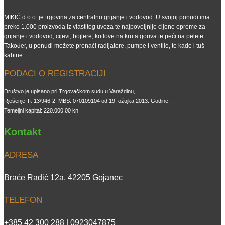
MIKIĆ d.o.o. je trgovina za centralno grijanje i vodovod. U svojoj ponudi ima
preko 1.000 proizvoda iz vlastitog uvoza te najpovoljnije cijene opreme za
grijanje i vodovod, cijevi, bojlere, kotlove na kruta goriva te peći na pelete.
Također, u ponudi možete pronaći radijatore, pumpe i ventile, te kade i tuš
kabine.
PODACI O REGISTRACIJI
Društvo je upisano pri Trgovačkom sudu u Varaždinu,
Rješenje Tt-13/946-2, MBS: 070109104 od 19. ožujka 2013. Godine.
Temeljni kapital: 220.000,00 kn
Kontakt
ADRESA
Braće Radić 12a, 42205 Gojanec
TELEFON
+385 42 300 288 | 0923047875