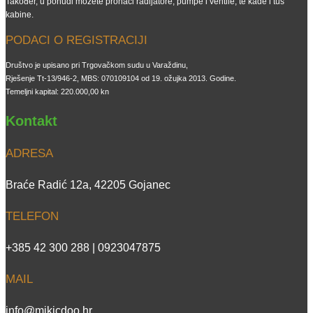
Također, u ponudi možete pronaći radijatore, pumpe i ventile, te kade i tuš
kabine.
PODACI O REGISTRACIJI
Društvo je upisano pri Trgovačkom sudu u Varaždinu,
Rješenje Tt-13/946-2, MBS: 070109104 od 19. ožujka 2013. Godine.
Temeljni kapital: 220.000,00 kn
Kontakt
ADRESA
Braće Radić 12a, 42205 Gojanec
TELEFON
+385 42 300 288 | 0923047875
MAIL
info@mikicdoo.hr