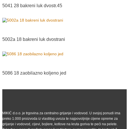
5041 28 bakreni luk dvostr.45
5002a 18 bakreni luk dvostrani
5086 18 zaobilazno koljeno jed
MIKIĆ d.o.o. je trgovina za centralno grijanje i vodovod. U svojoj ponudi ima
preko 1.000 proizvoda iz vlastitog uvoza te najpovoljnije cijene opreme za
grijanje i vodovod, cijevi, bojlere, kotlove na kruta goriva te peći na pelete.