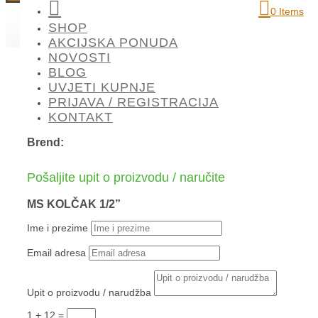

0 Items
DETALJI O PROIZVODU
MOGLO BI VAS ZANIMATI
SHOP
AKCIJSKA PONUDA
NOVOSTI
BLOG
UVJETI KUPNJE
MS KOLČAK 1/2”
PRIJAVA / REGISTRACIJA
KONTAKT
Brend:
Pošaljite upit o proizvodu / naručite
MS KOLČAK 1/2”
Ime i prezime
Email adresa
Upit o proizvodu / narudžba
1 + 12
=