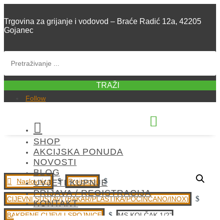
Trgovina za grijanje i vodovod – Braće Radić 12a, 42205
Gojanec
TRAŽI
Follow


SHOP
+385 42 300 288
AKCIJSKA PONUDA
NOVOSTI
BLOG
$
$
Naslovnica
Proizvodi
UVJETI KUPNJE
PRIJAVA / REGISTRACIJA
$
CIJEVNI SUSTAVI (BAKAR/PLASTIKA/POCINČANO/INOX)
KONTAKT
$
BAKRENE CIJEVI I SPOJNICE
MS KOLČAK 1/2”