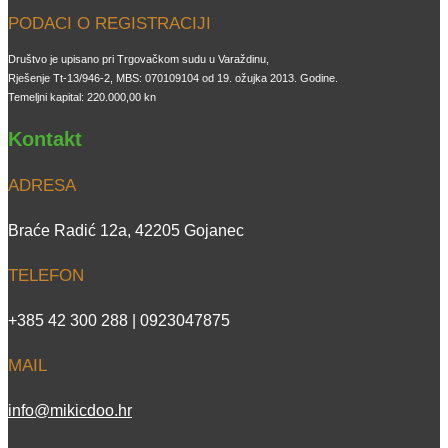
PODACI O REGISTRACIJI
Društvo je upisano pri Trgovačkom sudu u Varaždinu,
Rješenje Tt-13/946-2, MBS: 070109104 od 19. ožujka 2013. Godine.
Temeljni kapital: 220.000,00 kn
Kontakt
ADRESA
Braće Radić 12a, 42205 Gojanec
TELEFON
+385 42 300 288 | 0923047875
MAIL
info@mikicdoo.hr