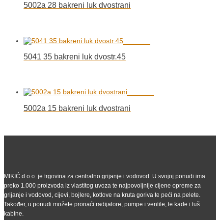
5002a 28 bakreni luk dvostrani
5041 35 bakreni luk dvostr.45
5002a 15 bakreni luk dvostrani
MIKIĆ d.o.o. je trgovina za centralno grijanje i vodovod. U svojoj ponudi ima
preko 1.000 proizvoda iz vlastitog uvoza te najpovoljnije cijene opreme za
grijanje i vodovod, cijevi, bojlere, kotlove na kruta goriva te peći na pelete.
Također, u ponudi možete pronaći radijatore, pumpe i ventile, te kade i tuš
kabine.