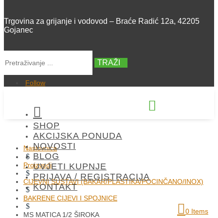
Trgovina za grijanje i vodovod – Braće Radić 12a, 42205
Gojanec
TRAŽI
Follow


SHOP
+385 42 300 288
AKCIJSKA PONUDA
NOVOSTI
Naslovnica
BLOG
$
Proizvodi
UVJETI KUPNJE
$
PRIJAVA / REGISTRACIJA
CIJEVNI SUSTAVI (BAKAR/PLASTIKA/POCINČANO/INOX)
KONTAKT
$
BAKRENE CIJEVI I SPOJNICE
$
0 Items
MS MATICA 1/2 ŠIROKA