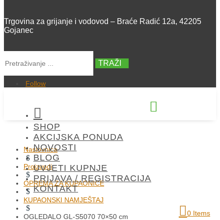
Trgovina za grijanje i vodovod – Braće Radić 12a, 42205
Gojanec
TRAŽI
Follow


SHOP
+385 42 300 288
AKCIJSKA PONUDA
NOVOSTI
Naslovnica
BLOG
$
Proizvodi
UVJETI KUPNJE
$
PRIJAVA / REGISTRACIJA
OPREMA ZA KUPAONICE
KONTAKT
$
KUPAONSKI NAMJEŠTAJ
$
0 Items
OGLEDALO GL-S5070 70×50 cm