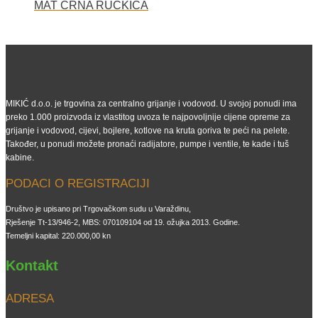
MAT CRNA RUČKICA
MIKIĆ d.o.o. je trgovina za centralno grijanje i vodovod. U svojoj ponudi ima
preko 1.000 proizvoda iz vlastitog uvoza te najpovoljnije cijene opreme za
grijanje i vodovod, cijevi, bojlere, kotlove na kruta goriva te peći na pelete.
Također, u ponudi možete pronaći radijatore, pumpe i ventile, te kade i tuš
kabine.
PODACI O REGISTRACIJI
Društvo je upisano pri Trgovačkom sudu u Varaždinu,
Rješenje Tt-13/946-2, MBS: 070109104 od 19. ožujka 2013. Godine.
Temeljni kapital: 220.000,00 kn
Kontakt
ADRESA