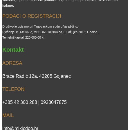
kabine.
PODACI O REGISTRACIJI
Društvo je upisano pri Trgovačkom sudu u Varaždinu,
Rješenje Tt-13/946-2, MBS: 070109104 od 19. ožujka 2013. Godine.
Temeljni kapital: 220.000,00 kn
Kontakt
ADRESA
Braće Radić 12a, 42205 Gojanec
TELEFON
+385 42 300 288 | 0923047875
MAIL
info@mikicdoo.hr