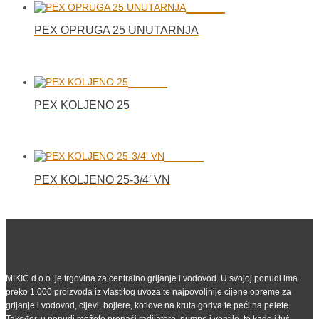
PEX OPRUGA 25 UNUTARNJA
PEX KOLJENO 25
PEX KOLJENO 25-3/4′ VN
MIKIĆ d.o.o. je trgovina za centralno grijanje i vodovod. U svojoj ponudi ima
preko 1.000 proizvoda iz vlastitog uvoza te najpovoljnije cijene opreme za
grijanje i vodovod, cijevi, bojlere, kotlove na kruta goriva te peći na pelete.
Također, u ponudi možete pronaći radijatore, pumpe i ventile, te kade i tuš