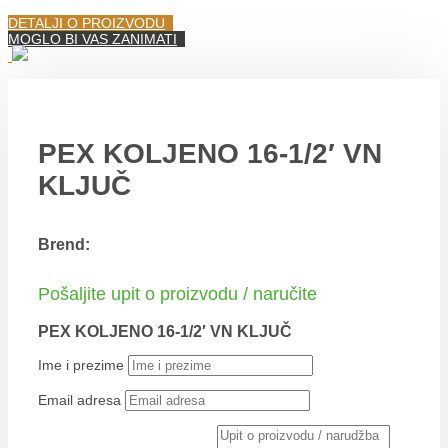
DETALJI O PROIZVODU
MOGLO BI VAS ZANIMATI
PEX KOLJENO 16-1/2′ VN
KLJUČ
Brend:
Pošaljite upit o proizvodu / naručite
PEX KOLJENO 16-1/2′ VN KLJUČ
Ime i prezime
Email adresa