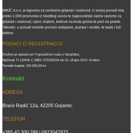
MIKIĆ d.o.o. je trgovina za centralno grijanje i vodovod. U svojoj ponudi ima
preko 1.000 proizvoda iz vlastitog uvoza te najpovoljnije cijene opreme za
grijanje i vodovod, cijevi, bojlere, kotlove na kruta goriva te peći na pelete.
Također, u ponudi možete pronaći radijatore, pumpe i ventile, te kade i tuš
kabine.
PODACI O REGISTRACIJI
Društvo je upisano pri Trgovačkom sudu u Varaždinu,
Rješenje Tt-13/946-2, MBS: 070109104 od 19. ožujka 2013. Godine.
Temeljni kapital: 220.000,00 kn
Kontakt
ADRESA
Braće Radić 12a, 42205 Gojanec
TELEFON
+385 42 300 288 | 0923047875