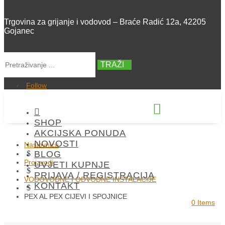
Trgovina za grijanje i vodovod – Braće Radić 12a, 42205
Gojanec
TRAŽI
Follow


SHOP
+385 42 300 288
AKCIJSKA PONUDA
NOVOSTI
Naslovnica
$
BLOG
Proizvodi
UVJETI KUPNJE
$
PRIJAVA / REGISTRACIJA
VODOVODNE I ODVODNE INSTALACIJE
KONTAKT
$
PEX AL PEX CIJEVI I SPOJNICE
0 Items