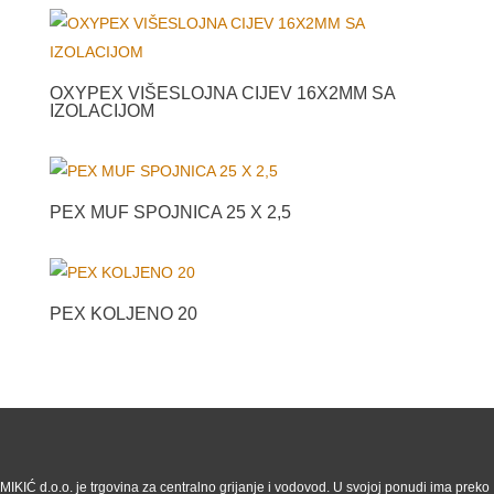
OXYPEX VIŠESLOJNA CIJEV 16X2MM SA
IZOLACIJOM
PEX MUF SPOJNICA 25 X 2,5
PEX KOLJENO 20
MIKIĆ d.o.o. je trgovina za centralno grijanje i vodovod. U svojoj ponudi ima preko