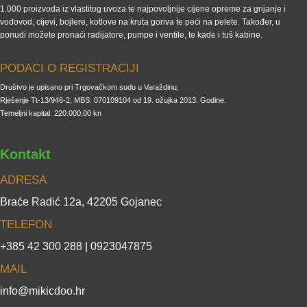
1.000 proizvoda iz vlastitog uvoza te najpovoljnije cijene opreme za grijanje i
vodovod, cijevi, bojlere, kotlove na kruta goriva te peći na pelete. Također, u
ponudi možete pronaći radijatore, pumpe i ventile, te kade i tuš kabine.
PODACI O REGISTRACIJI
Društvo je upisano pri Trgovačkom sudu u Varaždinu,
Rješenje Tt-13/946-2, MBS: 070109104 od 19. ožujka 2013. Godine.
Temeljni kapital: 220.000,00 kn
Kontakt
ADRESA
Braće Radić 12a, 42205 Gojanec
TELEFON
+385 42 300 288 | 0923047875
MAIL
info@mikicdoo.hr