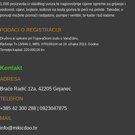
1.000 proizvoda iz vlastitog uvoza te najpovoljnije cijene opreme za grijanje i
vodovod, cijevi, bojlere, kotlove na kruta goriva te peći na pelete. Također, u
ponudi možete pronaći radijatore, pumpe i ventile, te kade i tuš kabine.
PODACI O REGISTRACIJI
Društvo je upisano pri Trgovačkom sudu u Varaždinu,
Rješenje Tt-13/946-2, MBS: 070109104 od 19. ožujka 2013. Godine.
Temeljni kapital: 220.000,00 kn
Kontakt
ADRESA
Braće Radić 12a, 42205 Gojanec
TELEFON
+385 42 300 288 | 0923047875
MAIL
info@mikicdoo.hr