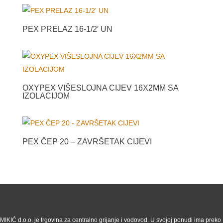
PEX PRELAZ 16-1/2′ UN
OXYPEX VIŠESLOJNA CIJEV 16X2MM SA
IZOLACIJOM
PEX ČEP 20 – ZAVRŠETAK CIJEVI
MIKIĆ d.o.o. je trgovina za centralno grijanje i vodovod. U svojoj ponudi ima preko