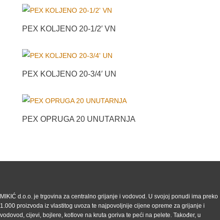
PEX KOLJENO 20-1/2′ VN
PEX KOLJENO 20-3/4′ UN
PEX OPRUGA 20 UNUTARNJA
MIKIĆ d.o.o. je trgovina za centralno grijanje i vodovod. U svojoj ponudi ima preko
1.000 proizvoda iz vlastitog uvoza te najpovoljnije cijene opreme za grijanje i
vodovod, cijevi, bojlere, kotlove na kruta goriva te peći na pelete. Također, u