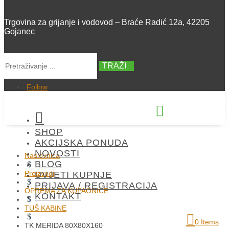
Trgovina za grijanje i vodovod – Braće Radić 12a, 42205
Gojanec
TRAŽI
Follow


SHOP
+385 42 300 288
AKCIJSKA PONUDA
NOVOSTI
Naslovnica
BLOG
$
Proizvodi
UVJETI KUPNJE
$
PRIJAVA / REGISTRACIJA
OPREMA ZA KUPAONICE
KONTAKT
$
TUŠ KABINE
$
0 Items
TK MERIDA 80X80X160