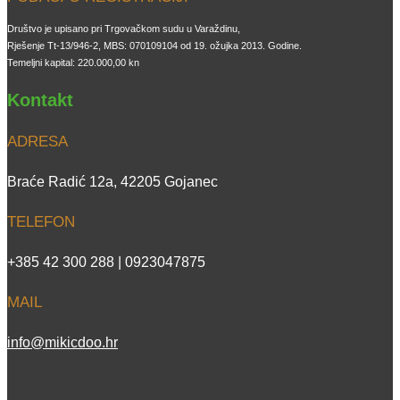
Društvo je upisano pri Trgovačkom sudu u Varaždinu,
Rješenje Tt-13/946-2, MBS: 070109104 od 19. ožujka 2013. Godine.
Temeljni kapital: 220.000,00 kn
Kontakt
ADRESA
Braće Radić 12a, 42205 Gojanec
TELEFON
+385 42 300 288 | 0923047875
MAIL
info@mikicdoo.hr