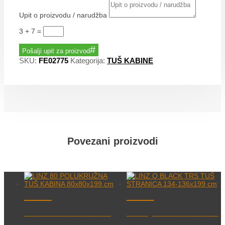
Upit o proizvodu / narudžba
3 + 7
=
Pošalji upit za proizvod
SKU:
FE02775
Kategorija:
TUŠ KABINE
Povezani proizvodi
LINZ 80 POLUKRUŽNA
LINZ Q BLACK TRS TUŠ
TUŠ KABINA 80x80x199
STRANICA 134-136×199