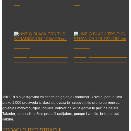
cm
cm
LINZ Q BLACK TRS TUŠ
LINZ Q BLACK TRS TUŠ
STRANICA 104-106×199
STRANICA 120-122×199
cm
cm
MIKIĆ d.o.o. je trgovina za centralno grijanje i vodovod. U svojoj ponudi ima
preko 1.000 proizvoda iz vlastitog uvoza te najpovoljnije cijene opreme za
grijanje i vodovod, cijevi, bojlere, kotlove na kruta goriva te peći na pelete.
Također, u ponudi možete pronaći radijatore, pumpe i ventile, te kade i tuš
kabine.
PODACI O REGISTRACIJI