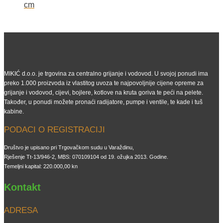
cm
MIKIĆ d.o.o. je trgovina za centralno grijanje i vodovod. U svojoj ponudi ima
preko 1.000 proizvoda iz vlastitog uvoza te najpovoljnije cijene opreme za
grijanje i vodovod, cijevi, bojlere, kotlove na kruta goriva te peći na pelete.
Također, u ponudi možete pronaći radijatore, pumpe i ventile, te kade i tuš
kabine.
PODACI O REGISTRACIJI
Društvo je upisano pri Trgovačkom sudu u Varaždinu,
Rješenje Tt-13/946-2, MBS: 070109104 od 19. ožujka 2013. Godine.
Temeljni kapital: 220.000,00 kn
Kontakt
ADRESA