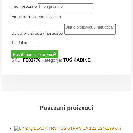
Ime i prezime
Email adresa
Upit o proizvodu / narudžba
1 + 14
=
Pošalji upit za proizvod
SKU:
FE02776
Kategorija:
TUŠ KABINE
Povezani proizvodi