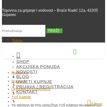
Trgovina za grijanje i vodovod – Braće Radić 12a, 42205
Gojanec
TRAŽI
Follow


SHOP
+385 42 300 288
AKCIJSKA PONUDA
NOVOSTI
Naslovnica
BLOG
$
Proizvodi
UVJETI KUPNJE
$
PRIJAVA / REGISTRACIJA
OPREMA ZA KUPAONICE
KONTAKT
$
TUŠ KABINE
$
0 Items
TK MERIDA 90 POLUKRUŽNA TUŠ KABINA 90x90x160 cm