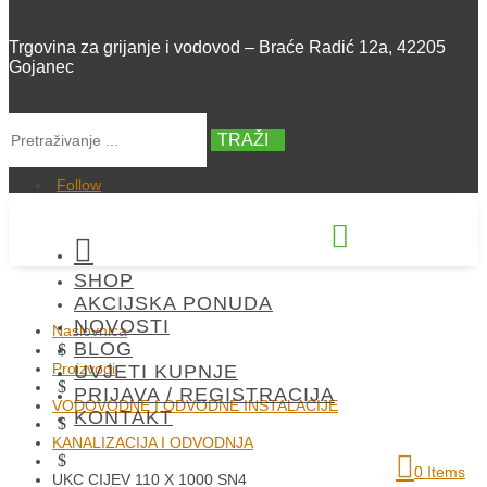
Trgovina za grijanje i vodovod – Braće Radić 12a, 42205
Gojanec
TRAŽI
Follow


SHOP
+385 42 300 288
AKCIJSKA PONUDA
NOVOSTI
Naslovnica
BLOG
$
Proizvodi
UVJETI KUPNJE
$
PRIJAVA / REGISTRACIJA
VODOVODNE I ODVODNE INSTALACIJE
KONTAKT
$
KANALIZACIJA I ODVODNJA
$
0 Items
UKC CIJEV 110 X 1000 SN4