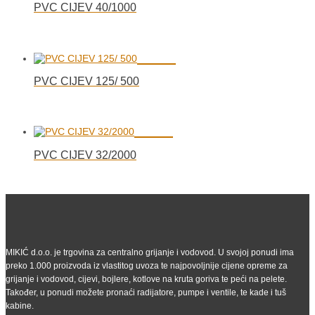
PVC CIJEV 40/1000
PVC CIJEV 125/ 500
PVC CIJEV 32/2000
MIKIĆ d.o.o. je trgovina za centralno grijanje i vodovod. U svojoj ponudi ima
preko 1.000 proizvoda iz vlastitog uvoza te najpovoljnije cijene opreme za
grijanje i vodovod, cijevi, bojlere, kotlove na kruta goriva te peći na pelete.
Također, u ponudi možete pronaći radijatore, pumpe i ventile, te kade i tuš
kabine.