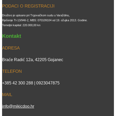
PODACI O REGISTRACIJI
Društvo je upisano pri Trgovačkom sudu u Varaždinu,
Rješenje Tt-13/946-2, MBS: 070109104 od 19. ožujka 2013. Godine.
Temeljni kapital: 220.000,00 kn
Kontakt
ADRESA
Braće Radić 12a, 42205 Gojanec
TELEFON
+385 42 300 288 | 0923047875
MAIL
info@mikicdoo.hr