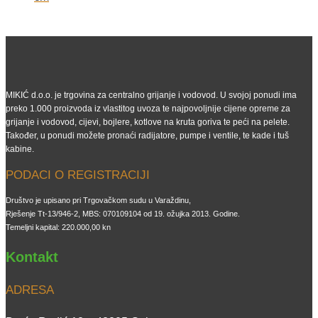
MIKIĆ d.o.o. je trgovina za centralno grijanje i vodovod. U svojoj ponudi ima
preko 1.000 proizvoda iz vlastitog uvoza te najpovoljnije cijene opreme za
grijanje i vodovod, cijevi, bojlere, kotlove na kruta goriva te peći na pelete.
Također, u ponudi možete pronaći radijatore, pumpe i ventile, te kade i tuš
kabine.
PODACI O REGISTRACIJI
Društvo je upisano pri Trgovačkom sudu u Varaždinu,
Rješenje Tt-13/946-2, MBS: 070109104 od 19. ožujka 2013. Godine.
Temeljni kapital: 220.000,00 kn
Kontakt
ADRESA