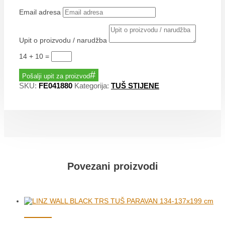
Email adresa
Upit o proizvodu / narudžba
14 + 10
=
Pošalji upit za proizvod
SKU:
FE041880
Kategorija:
TUŠ STIJENE
Povezani proizvodi