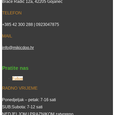
Braće Radić 12a, 42205 Gojanec
TELEFON
+385 42 300 288 | 0923047875
MAIL
info@mikicdoo.hr
Pratite nas
Follow
RADNO VRIJEME
Ponedjeljak – petak: 7-16 sati
SUB:Subota: 7-12 sati
NEDJELJOM I PRAZNIKOM zatvoreno