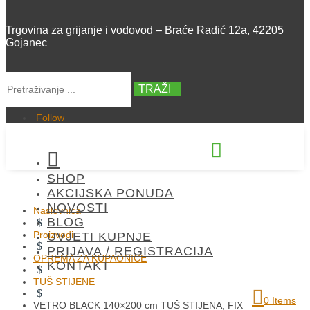
Trgovina za grijanje i vodovod – Braće Radić 12a, 42205
Gojanec
TRAŽI
Follow


SHOP
+385 42 300 288
AKCIJSKA PONUDA
NOVOSTI
Naslovnica
BLOG
$
Proizvodi
UVJETI KUPNJE
$
PRIJAVA / REGISTRACIJA
OPREMA ZA KUPAONICE
KONTAKT
$
TUŠ STIJENE
$
0 Items
VETRO BLACK 140×200 cm TUŠ STIJENA, FIX